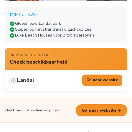
summarize
IN HET KORT
Meer
check_circle
Gloednieuw Landal park
FOTO'S
check_circle
Slapen óp het strand met uitzicht op zee
check_circle
Luxe Beach Houses voor 2 tot 4 personen
PRIJZEN VERGELIJKEN
Check beschikbaarheid
Landal
Ga naar website
arrow_forward
Ga naar website
Check beschikbaarheid en prijzen