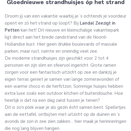
Gloednieuwe strandhuisjes óp het strand
Droom jij van een vakantie waarbij je ’s ochtends je voordeur
opent en zó het strand op loopt? Bij
Landal Zeezigt in
Petten
kan het! Dit nieuwe en kleinschalige vakantiepark
ligt direct aan het brede zandstrand van de Noord-
Hollandse kust. Hier geen drukke boulevards of massale
parken, maar rust, ruimte en oneindig veel zee.
De moderne strandhuisjes zijn geschikt voor 2 tot 4
personen en zijn slim en sfeervol ingericht. Grote ramen
zorgen voor een fantastisch uitzicht op zee en dankzij je
eigen terras geniet je samen van lange zomeravonden of
een warme choco in de herfstzon. Sommige huisjes hebben
extra luxe zoals een outdoor kitchen of buitendouche. Hoe
heerlijk is dat na een dag zand tussen je tenen?
Dit is zo’n plek waar je als gezin écht samen bent. Spelletjes
aan de eettafel, ontbijten met uitzicht op de duinen en ’s
avonds de zon in zee zien zakken… hier maak je herinneringen
die nog lang blijven hangen.