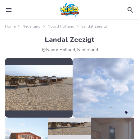
menu
search
Home
Nederland
Noord Holland
Landal Zeezigt
Landal Zeezigt
location_on
Noord Holland, Nederland