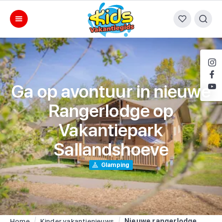
Ga op avontuur in nieuwe
Rangerlodge op
Vakantiepark
Sallandshoeve
Glamping
Home
Kinder vakantienieuws
Nieuwe rangerlodge