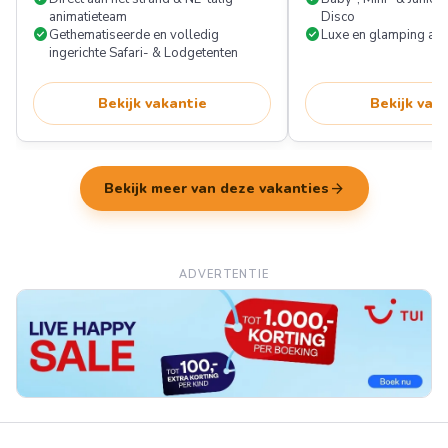
animatieteam
Disco
check_circle
check_circle
Gethematiseerde en volledig
Luxe en glamping ac
ingerichte Safari- & Lodgetenten
Bekijk vakantie
Bekijk vak
arrow_forward
Bekijk meer van deze vakanties
ADVERTENTIE