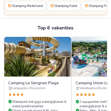
travel_explore
travel_explore
travel_explore
Glamping Nederland
Glamping Italië
Glamping Frank
Top 6 vakanties
Camping Le Serignan Plage
Camping Union Lid
location_on
location_on
Languedoc-Roussilion
Venetiaanse Rivièra
star
star
star
star
star
star
star
star
star
check_circle
check_circle
Waterpark met giga waterglijbanen &
2 aquaparken met Eas
waterspeeltoestellen
waterglijbanen & ech
check_circle
check_circle
Direct aan het strand & NL-talig
Baby-, Mini- & Junior