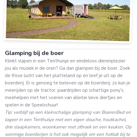
Glamping bij de boer
Klinkt slapen in een Tenthuisje en eindeloos dierenplezier
jou als muziek in de oren? Ga dan glampen bij de boer. Zoek
de frisse lucht van het platteland op en leef je uit op de
boerderij. Er is genoeg te beleven op de boerderij, zo kun je
meerijden op de tractor, paardrijden op schattige pony's,
meehelpen met het voeren van allerlei lieve diertjes en
spelen in de Speelschuur!
Tip: verblijf op een kleinschalige glamping van BoerenBed en
logeer in een Tenthuisje met een eigen douche, houtkachel,
drie slaapkamers, woonkamer met zithoek en een keuken. Op
sommige boerderijen is het ook mogelijk om een hottub bij te