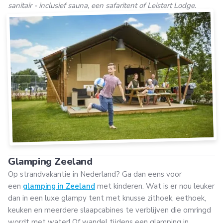
sanitair - inclusief sauna, een safaritent of Leistert Lodge.
Glamping Zeeland
Op strandvakantie in Nederland? Ga dan eens voor
een
glamping in Zeeland
met kinderen. Wat is er nou leuker
dan in een luxe glampy tent met knusse zithoek, eethoek,
keuken en meerdere slaapcabines te verblijven die omringd
wordt met water! Of wandel tijdens een glamping in