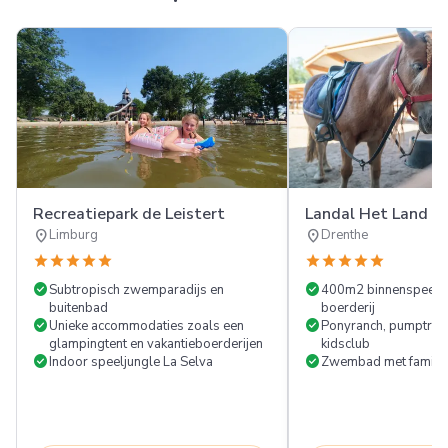
Recreatiepark de Leistert
Landal Het Land va
location_on
location_on
Limburg
Drenthe
star
star
star
star
star
star
star
star
star
star
check_circle
check_circle
Subtropisch zwemparadijs en
400m2 binnenspeelpla
buitenbad
boerderij
check_circle
check_circle
Unieke accommodaties zoals een
Ponyranch, pumptrac
glampingtent en vakantieboerderijen
kidsclub
check_circle
check_circle
Indoor speeljungle La Selva
Zwembad met familie