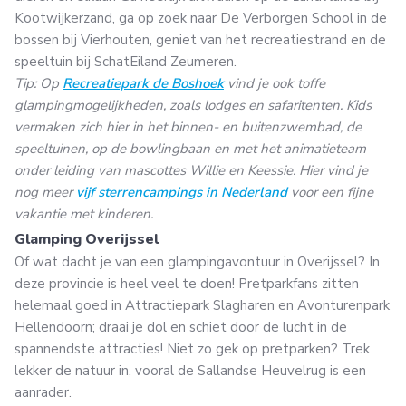
Kootwijkerzand, ga op zoek naar De Verborgen School in de
bossen bij Vierhouten, geniet van het recreatiestrand en de
speeltuin bij SchatEiland Zeumeren.
Tip: Op
Recreatiepark de Boshoek
vind je ook toffe
glampingmogelijkheden, zoals lodges en safaritenten. Kids
vermaken zich hier in het binnen- en buitenzwembad, de
speeltuinen, op de bowlingbaan en met het animatieteam
onder leiding van mascottes Willie en Keessie. Hier vind je
nog meer
vijf sterrencampings in Nederland
voor een fijne
vakantie met kinderen.
Glamping Overijssel
Of wat dacht je van een glampingavontuur in Overijssel? In
deze provincie is heel veel te doen! Pretparkfans zitten
helemaal goed in Attractiepark Slagharen en Avonturenpark
Hellendoorn; draai je dol en schiet door de lucht in de
spannendste attracties! Niet zo gek op pretparken? Trek
lekker de natuur in, vooral de Sallandse Heuvelrug is een
aanrader.