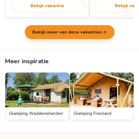
Bekijk vakantie
Bekijk vak
arrow_forward
Bekijk meer van deze vakanties
Meer inspiratie
Glamping Waddeneilanden
Glamping Friesland