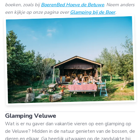
boeken, zoals bij
BoerenBed Hoeve de Betuwe
. Neem anders
een kijkje op onze pagina over
Glamping bij de Boer
.
Glamping Veluwe
Wat is er nu gaver dan vakantie vieren op een glamping op
de Veluwe? Midden in de natuur genieten van de bossen, de
dieren en elkaar. Ga heerlijk uitwaaien op de zandvlakte bij