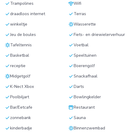
check
wifi
Trampolines
Wifi
check
check
draadloos internet
Terras
check
sunny
winkeltje
Wasserette
check
check
Jeu de boules
Fiets- en driewielerverhuur
sunny
check
Tafeltennis
Voetbal
check
check
Basketbal
Speeltuinen
check
check
receptie
Boerengolf
sunny
check
Midgetgolf
Snackafhaal
check
check
K-Nect Xbox
Darts
check
check
Poolbiljart
Bowlingkelder
check
storefront
Bar/Eetcafe
Restaurant
check
check
zonnebank
Sauna
check
sunny
kinderbadje
Binnenzwembad