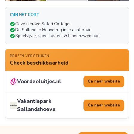
summarize
IN HET KORT
Meer
check_circle
Gave nieuwe Safari Cottages
FOTO'S
check_circle
De Sallandse Heuvelrug in je achtertuin
play_arrow
check_circle
Speelvijver, speelkasteel & binnenzwembad
PRIJZEN VERGELIJKEN
Check beschikbaarheid
Voordeeluitjes.nl
Ga naar website
Vakantiepark
Ga naar website
Sallandshoeve