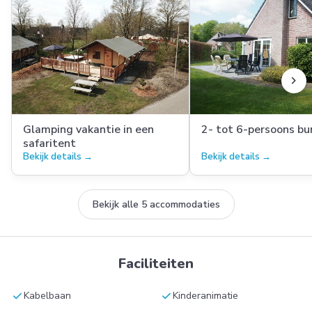
chevron_right
Glamping vakantie in een
2- tot 6-persoons b
safaritent
Bekijk details →
Bekijk details →
Bekijk alle 5 accommodaties
Faciliteiten
check
check
Kabelbaan
Kinderanimatie