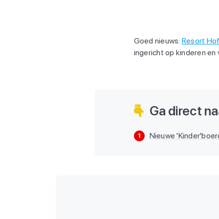
Goed nieuws:
Resort Ho
ingericht op kinderen en
Ga direct naa
Nieuwe 'Kinder'boer
1