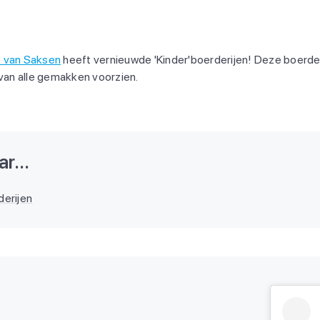
f van Saksen
heeft vernieuwde 'Kinder'boerderijen! Deze boerderi
 van alle gemakken voorzien.
r...
derijen