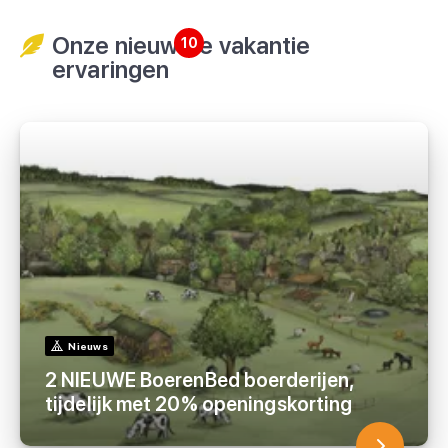
Onze nieuwste vakantie
10
ervaringen
Nieuws
2 NIEUWE BoerenBed boerderijen,
tijdelijk met 20% openingskorting