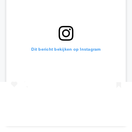
Dit bericht bekijken op Instagram
Een bericht gedeeld door Kids Vakantiegids (@kidsvakantiegids)