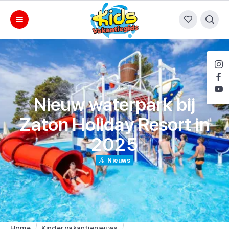
Nieuw waterpark bij
Zaton Holiday Resort in
2025
Nieuws
Home
Kinder vakantienieuws