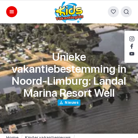
Unieke
vakantiebestemming in
Noord-Limburg: Landal
Marina Resort Well
Nieuws
Home
Kinder vakantienieuws