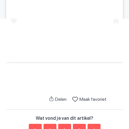
Een bericht gedeeld door Kids Vakantiegids (@kidsvakantiegids)
Delen
Maak favoriet
Wat vond je van dit artikel?