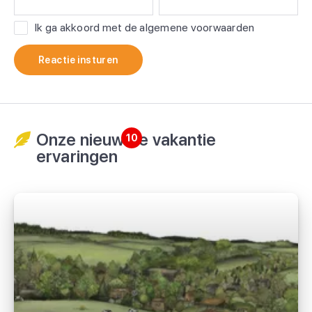
Ik ga akkoord met de algemene voorwaarden
Reactie insturen
Onze nieuwste vakantie
10
ervaringen