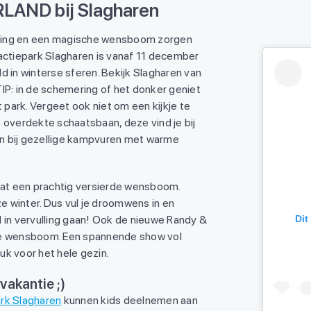
AND bij Slagharen
siering en een magische wensboom zorgen
ractiepark Slagharen is vanaf 11 december
in winterse sferen. Bekijk Slagharen van
IP: in de schemering of het donker geniet
t park. Vergeet ook niet om een kijkje te
 overdekte schaatsbaan, deze vind je bij
n bij gezellige kampvuren met warme
taat een prachtig versierde wensboom.
 winter. Dus vul je droomwens in en
l in vervulling gaan! Ook de nieuwe Randy &
Dit
 de wensboom. Een spannende show vol
euk voor het hele gezin.
vakantie ;)
rk Slagharen
kunnen kids deelnemen aan