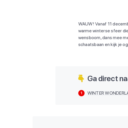
WAUW! Vanaf 11 december
warme winterse sfeer die 
wensboom, dans mee met 
schaatsbaan en kijk je oge
Ga direct naa
WINTER WONDERLAN
1