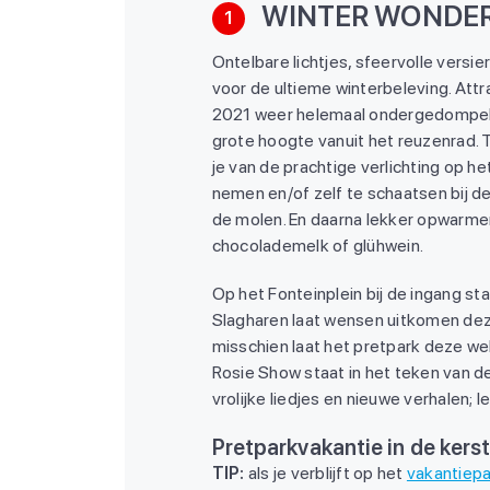
WINTER WONDERL
1
Ontelbare lichtjes, sfeervolle ver
voor de ultieme winterbeleving. Att
2021 weer helemaal ondergedompeld 
grote hoogte vanuit het reuzenrad. T
je van de prachtige verlichting op he
nemen en/of zelf te schaatsen bij de
de molen. En daarna lekker opwarme
chocolademelk of glühwein.
Op het Fonteinplein bij de ingang s
Slagharen laat wensen uitkomen deze
misschien laat het pretpark deze we
Rosie Show staat in het teken van
vrolijke liedjes en nieuwe verhalen; l
Pretparkvakantie in de kerst
TIP:
als je verblijft op het
vakantiepa