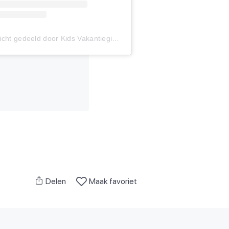
Een bericht gedeeld door Kids Vakantiegids (@kidsvakantiegids)
Delen
Maak favoriet