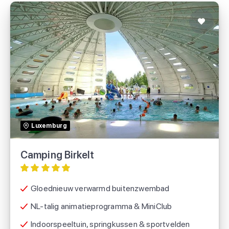
Camping Birkelt
Roan
Luxemburg
Eurocamp
Camping Birkelt
Suncamp holidays
Gloednieuw verwarmd buitenzwembad
NL-talig animatieprogramma & MiniClub
Indoorspeeltuin, springkussen & sportvelden