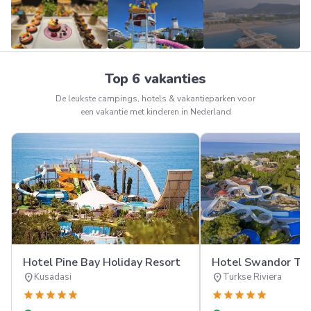
Meer
Top 6 vakanties
FOTO'S
De leukste campings, hotels & vakantieparken voor
een vakantie met kinderen in Nederland
Hotel Pine Bay Holiday Resort
Hotel Swandor Top
location_on
location_on
Kusadasi
Turkse Riviera
star
star
star
star
star
star
star
star
star
star