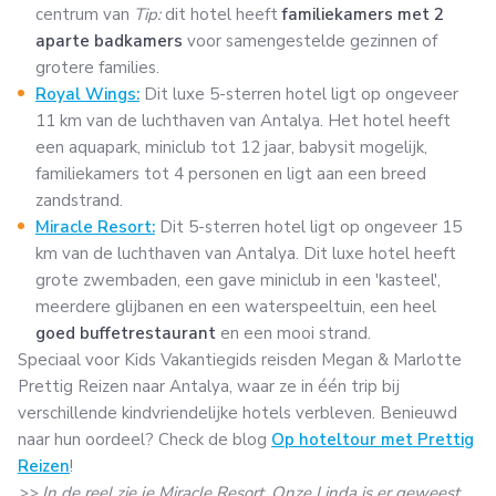
centrum van
Tip:
dit hotel heeft
familiekamers met 2
aparte badkamers
voor samengestelde gezinnen of
grotere families.
Royal Wings:
Dit luxe 5-sterren hotel ligt op ongeveer
11 km van de luchthaven van Antalya. Het hotel heeft
een aquapark, miniclub tot 12 jaar, babysit mogelijk,
familiekamers tot 4 personen en ligt aan een breed
zandstrand.
Miracle Resort:
Dit 5-sterren hotel ligt op ongeveer 15
km van de luchthaven van Antalya. Dit luxe hotel heeft
grote zwembaden, een gave miniclub in een 'kasteel',
meerdere glijbanen en een waterspeeltuin, een heel
goed buffetrestaurant
en een mooi strand.
Speciaal voor Kids Vakantiegids reisden Megan & Marlotte
Prettig Reizen naar Antalya, waar ze in één trip bij
verschillende kindvriendelijke hotels verbleven. Benieuwd
naar hun oordeel? Check de blog
Op hoteltour met Prettig
Reizen
!
>> In de reel zie je Miracle Resort. Onze Linda is er geweest