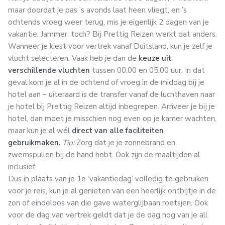
maar doordat je pas ’s avonds laat heen vliegt, en ’s
ochtends vroeg weer terug, mis je eigenlijk 2 dagen van je
vakantie. Jammer, toch? Bij Prettig Reizen werkt dat anders.
Wanneer je kiest voor vertrek vanaf Duitsland, kun je zelf je
vlucht selecteren. Vaak heb je dan de
keuze uit
verschillende vluchten
tussen 00.00 en 05.00 uur. In dat
geval kom je al in de ochtend of vroeg in de middag bij je
hotel aan – uiteraard is de transfer vanaf de luchthaven naar
je hotel bij Prettig Reizen altijd inbegrepen. Arriveer je bij je
hotel, dan moet je misschien nog even op je kamer wachten,
maar kun je al wél
direct van alle faciliteiten
gebruikmaken.
Tip:
Zorg dat je je zonnebrand en
zwemspullen bij de hand hebt. Ook zijn de maaltijden al
inclusief.
Dus in plaats van je 1e ‘vakantiedag’ volledig te gebruiken
voor je reis, kun je al genieten van een heerlijk ontbijtje in de
zon of eindeloos van die gave waterglijbaan roetsjen. Ook
voor de dag van vertrek geldt dat je de dag nog van je all