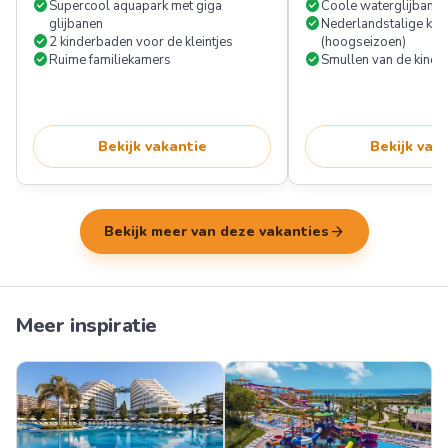
check_circle
check_circle
Supercool aquapark met giga
Coole waterglijbane
check_circle
glijbanen
Nederlandstalige kin
check_circle
2 kinderbaden voor de kleintjes
(hoogseizoen)
check_circle
check_circle
Ruime familiekamers
Smullen van de kinde
Bekijk vakantie
Bekijk vak
arrow_forward
Bekijk meer van deze vakanties
Meer inspiratie