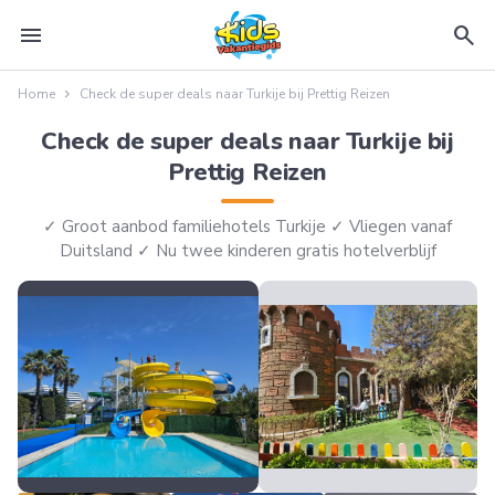
menu
search
Home
Check de super deals naar Turkije bij Prettig Reizen
Check de super deals naar Turkije bij
Prettig Reizen
✓ Groot aanbod familiehotels Turkije ✓ Vliegen vanaf
Duitsland ✓ Nu twee kinderen gratis hotelverblijf