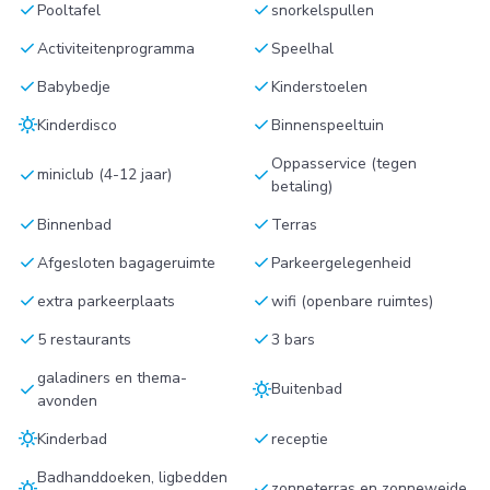
check
check
Pooltafel
snorkelspullen
check
check
Activiteitenprogramma
Speelhal
check
check
Babybedje
Kinderstoelen
sunny
check
Kinderdisco
Binnenspeeltuin
Oppasservice (tegen
check
check
miniclub (4-12 jaar)
betaling)
check
check
Binnenbad
Terras
check
check
Afgesloten bagageruimte
Parkeergelegenheid
check
check
extra parkeerplaats
wifi (openbare ruimtes)
check
check
5 restaurants
3 bars
galadiners en thema-
check
sunny
Buitenbad
avonden
sunny
check
Kinderbad
receptie
Badhanddoeken, ligbedden
sunny
check
zonneterras en zonneweide