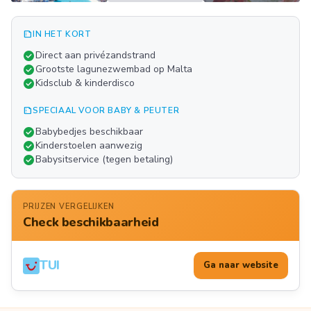
summarize
IN HET KORT
Meer
check_circle
Direct aan privézandstrand
FOTO'S
check_circle
Grootste lagunezwembad op Malta
check_circle
Kidsclub & kinderdisco
summarize
SPECIAAL VOOR BABY & PEUTER
check_circle
Babybedjes beschikbaar
check_circle
Kinderstoelen aanwezig
check_circle
Babysitservice (tegen betaling)
PRIJZEN VERGELIJKEN
Check beschikbaarheid
TUI
Ga naar website