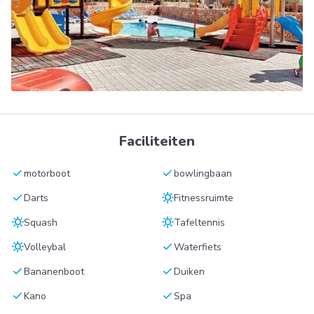
Faciliteiten
check
check
motorboot
bowlingbaan
check
sunny
Darts
Fitnessruimte
sunny
sunny
Squash
Tafeltennis
sunny
check
Volleybal
Waterfiets
check
check
Bananenboot
Duiken
check
check
Kano
Spa