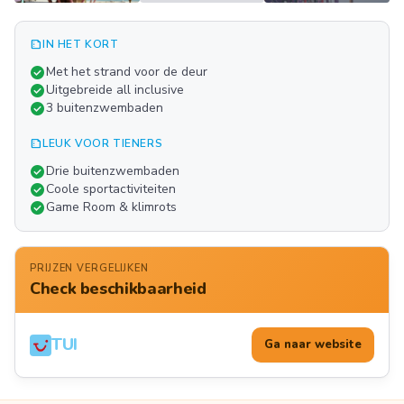
summarize
IN HET KORT
Meer
check_circle
Met het strand voor de deur
FOTO'S
check_circle
Uitgebreide all inclusive
check_circle
3 buitenzwembaden
summarize
LEUK VOOR TIENERS
check_circle
Drie buitenzwembaden
check_circle
Coole sportactiviteiten
check_circle
Game Room & klimrots
PRIJZEN VERGELIJKEN
Check beschikbaarheid
TUI
Ga naar website