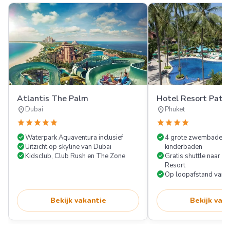
Atlantis The Palm
Hotel Resort Pato
location_on
location_on
Dubai
Phuket
star
star
star
star
star
star
star
star
star
check_circle
check_circle
Waterpark Aquaventura inclusief
4 grote zwembaden m
check_circle
Uitzicht op skyline van Dubai
kinderbaden
check_circle
check_circle
Kidsclub, Club Rush en The Zone
Gratis shuttle naar M
Resort
check_circle
Op loopafstand van h
Bekijk vakantie
Bekijk vak