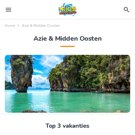
menu
search
Home
Azie & Midden Oosten
Azie & Midden Oosten
Top 3 vakanties