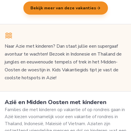
arrow_forward
Bekijk meer van deze vakanties
Naar Azie met kinderen? Dan staat jullie een supergaaf
avontuur te wachten! Bezoek in Indonesie en Thailand de
jungles en eeuwenoude tempels of trek in het Midden-
Oosten de woestijn in. Kids Vakantiegids tipt je vast de
coolste hotspots in Azie!
Azië en Midden Oosten met kinderen
Families die met kinderen op vakantie of op rondreis gaan in
Azië kiezen voornamelijk voor een vakantie of rondreis in
Thailand, Indonesië, Maleisië of Vietnam. Aziaten zijn
ontzettend vriendelijke mensen en dol op kinderen, wat een