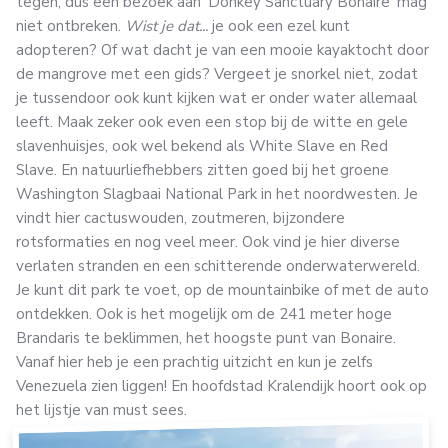
tegen, dus een bezoek aan 'Donkey Sanctuary Bonaire' mag
niet ontbreken.
Wist je dat...
je ook een ezel kunt
adopteren? Of wat dacht je van een mooie kayaktocht door
de mangrove met een gids? Vergeet je snorkel niet, zodat
je tussendoor ook kunt kijken wat er onder water allemaal
leeft. Maak zeker ook even een stop bij de witte en gele
slavenhuisjes, ook wel bekend als White Slave en Red
Slave. En natuurliefhebbers zitten goed bij het groene
Washington Slagbaai National Park in het noordwesten. Je
vindt hier cactuswouden, zoutmeren, bijzondere
rotsformaties en nog veel meer. Ook vind je hier diverse
verlaten stranden en een schitterende onderwaterwereld.
Je kunt dit park te voet, op de mountainbike of met de auto
ontdekken. Ook is het mogelijk om de 241 meter hoge
Brandaris te beklimmen, het hoogste punt van Bonaire.
Vanaf hier heb je een prachtig uitzicht en kun je zelfs
Venezuela zien liggen! En hoofdstad Kralendijk hoort ook op
het lijstje van must sees.