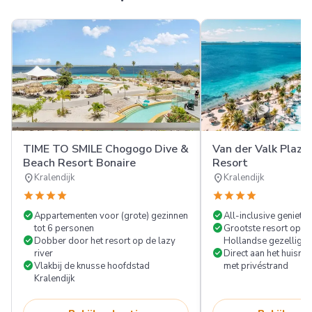
TIME TO SMILE Chogogo Dive &
Van der Valk Plaza
Beach Resort Bonaire
Resort
location_on
location_on
Kralendijk
Kralendijk
star
star
star
star
star
star
star
star
check_circle
check_circle
Appartementen voor (grote) gezinnen
All-inclusive genieten
check_circle
tot 6 personen
Grootste resort op B
check_circle
Dobber door het resort op de lazy
Hollandse gezellighe
check_circle
river
Direct aan het huisrif
check_circle
Vlakbij de knusse hoofdstad
met privéstrand
Kralendijk