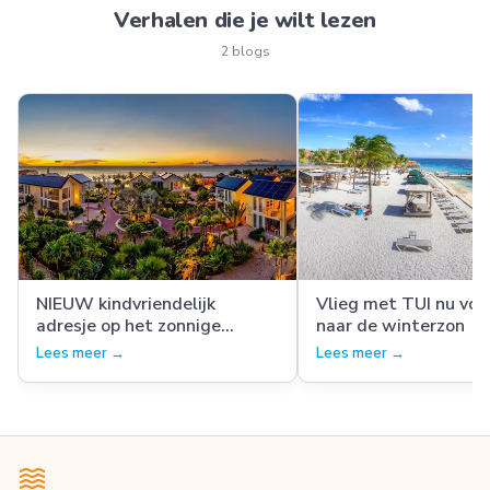
Verhalen die je wilt lezen
2 blogs
NIEUW kindvriendelijk
Vlieg met TUI nu voo
adresje op het zonnige
naar de winterzon
Bonaire
Lees meer →
Lees meer →