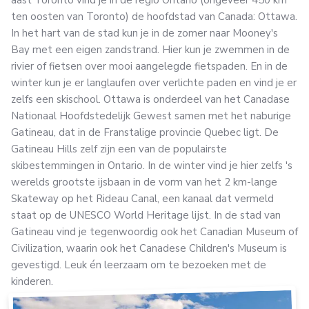
aast Toronto vind je in de regio Ontario (ongeveer 450 km
ten oosten van Toronto) de hoofdstad van Canada: Ottawa.
In het hart van de stad kun je in de zomer naar Mooney's
Bay met een eigen zandstrand. Hier kun je zwemmen in de
rivier of fietsen over mooi aangelegde fietspaden. En in de
winter kun je er langlaufen over verlichte paden en vind je er
zelfs een skischool. Ottawa is onderdeel van het Canadase
Nationaal Hoofdstedelijk Gewest samen met het naburige
Gatineau, dat in de Franstalige provincie Quebec ligt. De
Gatineau Hills zelf zijn een van de populairste
skibestemmingen in Ontario. In de winter vind je hier zelfs 's
werelds grootste ijsbaan in de vorm van het 2 km-lange
Skateway op het Rideau Canal, een kanaal dat vermeld
staat op de UNESCO World Heritage lijst. In de stad van
Gatineau vind je tegenwoordig ook het Canadian Museum of
Civilization, waarin ook het Canadese Children's Museum is
gevestigd. Leuk én leerzaam om te bezoeken met de
kinderen.