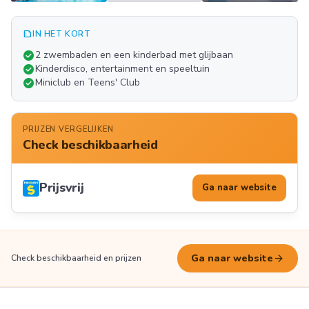
summarize
IN HET KORT
Meer
check_circle
2 zwembaden en een kinderbad met glijbaan
FOTO'S
check_circle
Kinderdisco, entertainment en speeltuin
check_circle
Miniclub en Teens' Club
PRIJZEN VERGELIJKEN
Check beschikbaarheid
Prijsvrij
Ga naar website
arrow_forward
Ga naar website
Check beschikbaarheid en prijzen