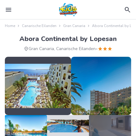
menu
search
Home
Canarische Eilanden
Gran Canaria
Abora Continental by Lo
Abora Continental by Lopesan
location_on
star
star
star
Gran Canaria, Canarische Eilanden
•