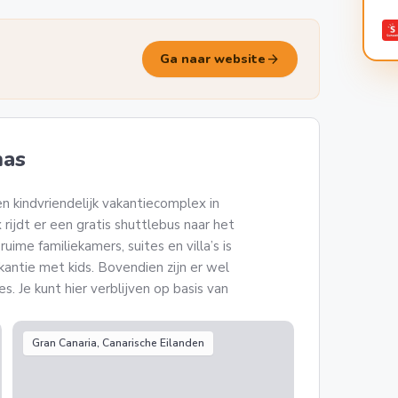
arrow_forward
Ga naar website
nas
en kindvriendelijk vakantiecomplex in
ijdt er een gratis shuttlebus naar het
ime familiekamers, suites en villa’s is
antie met kids. Bovendien zijn er wel
. Je kunt hier verblijven op basis van
Gran Canaria, Canarische Eilanden