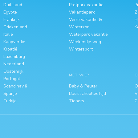
Duitsland
Pretpark vakantie
P
Egypte
Vakantiepark
Z
Frankrijk
Verre vakantie &
H
Griekenland
Winterzon
K
Italië
Waterpark vakantie
Kaapverdië
Weekendje weg
Kroatië
Wintersport
Luxemburg
Nederland
Oostenrijk
MET WIE?
O
Portugal
Scandinavië
Baby & Peuter
O
Spanje
Basisschoolleeftijd
V
Turkije
Tieners
C