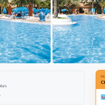
PR
C
lla's
r