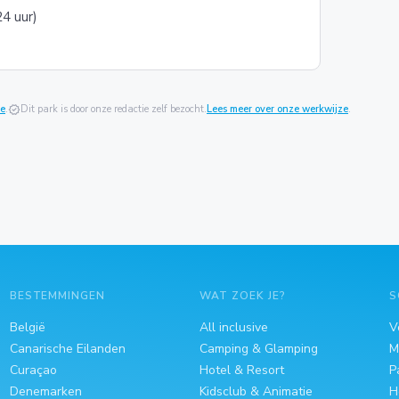
4 uur)
ie
.
verified
Dit park is door onze redactie zelf bezocht.
Lees meer over onze werkwijze
.
BESTEMMINGEN
WAT ZOEK JE?
S
België
All inclusive
V
Canarische Eilanden
Camping & Glamping
M
Curaçao
Hotel & Resort
P
Denemarken
Kidsclub & Animatie
H