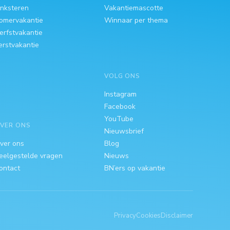
inksteren
Vakantiemascotte
omervakantie
Winnaar per thema
erfstvakantie
erstvakantie
VOLG ONS
Instagram
Facebook
YouTube
VER ONS
Nieuwsbrief
ver ons
Blog
eelgestelde vragen
Nieuws
ontact
BN’ers op vakantie
Privacy
Cookies
Disclaimer