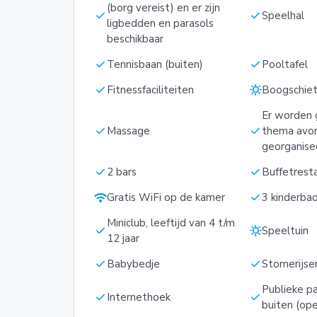
(borg vereist) en er zijn
check
check
Speelhal
ligbedden en parasols
beschikbaar
check
check
Tennisbaan (buiten)
Pooltafel
check
sunny
Fitnessfaciliteiten
Boogschie
Er worden 
check
check
Massage
thema avo
georganise
check
check
2 bars
Buffetrest
wifi
check
Gratis WiFi op de kamer
3 kinderba
Miniclub, leeftijd van 4 t/m
check
sunny
Speeltuin
12 jaar
check
check
Babybedje
Stomerijse
Publieke p
check
check
Internethoek
buiten (op