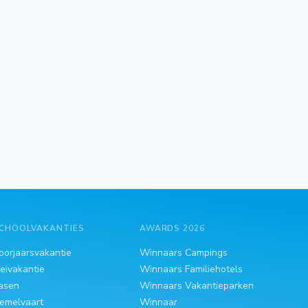
CHOOLVAKANTIES
AWARDS 2026
oorjaarsvakantie
Winnaars Campings
eivakantie
Winnaars Familiehotels
asen
Winnaars Vakantieparken
emelvaart
Winnaar