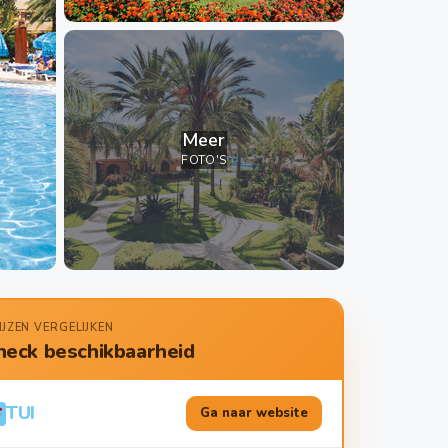
Meer
FOTO'S
IJZEN VERGELIJKEN
heck beschikbaarheid
TUI
Ga naar website