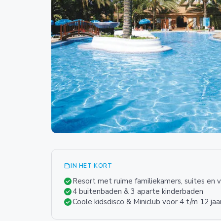
summarize
IN HET KORT
check_circle
Resort met ruime familiekamers, suites en vi
check_circle
4 buitenbaden & 3 aparte kinderbaden
check_circle
Coole kidsdisco & Miniclub voor 4 t/m 12 jaa