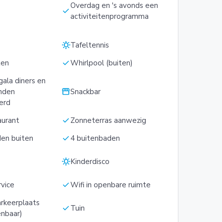
Overdag en 's avonds een
check
activiteitenprogramma
sunny
Tafeltennis
check
ten
Whirlpool (buiten)
gala diners en
storefront
nden
Snackbar
erd
check
aurant
Zonneterras aanwezig
check
den buiten
4 buitenbaden
sunny
Kinderdisco
check
rvice
Wifi in openbare ruimte
arkeerplaats
check
Tuin
enbaar)