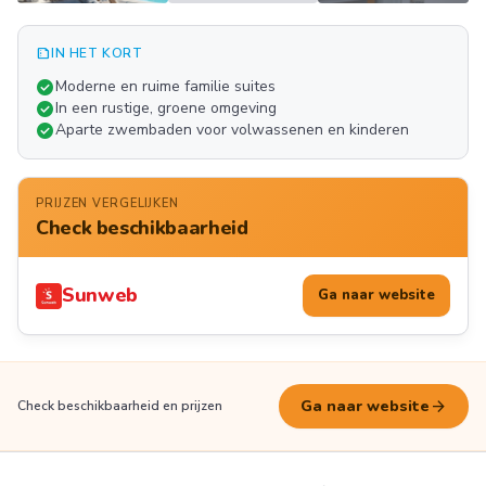
summarize
IN HET KORT
Meer
check_circle
Moderne en ruime familie suites
FOTO'S
check_circle
In een rustige, groene omgeving
check_circle
Aparte zwembaden voor volwassenen en kinderen
PRIJZEN VERGELIJKEN
Check beschikbaarheid
Sunweb
Ga naar website
arrow_forward
Ga naar website
Check beschikbaarheid en prijzen