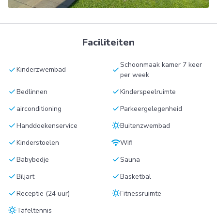
Faciliteiten
Schoonmaak kamer 7 keer
check
check
Kinderzwembad
per week
check
check
Bedlinnen
Kinderspeelruimte
check
check
airconditioning
Parkeergelegenheid
check
sunny
Handdoekenservice
Buitenzwembad
check
wifi
Kinderstoelen
Wifi
check
check
Babybedje
Sauna
check
check
Biljart
Basketbal
check
sunny
Receptie (24 uur)
Fitnessruimte
sunny
Tafeltennis