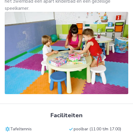
het zwembad een apart kinderbad en een gezellige
speelkamer.
Faciliteiten
sunny
check
Tafeltennis
poolbar (11.00 t/m 17.00)