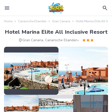
menu
search
Home
Canarische Eilanden
Gran Canaria
Hotel Marina Elite All Inc
Hotel Marina Elite All Inclusive Resort
location_on
star
star
star
Gran Canaria, Canarische Eilanden