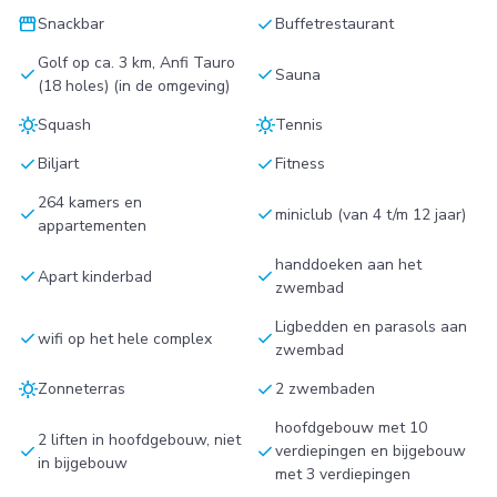
storefront
check
Snackbar
Buffetrestaurant
Golf op ca. 3 km, Anfi Tauro
check
check
Sauna
(18 holes) (in de omgeving)
sunny
sunny
Squash
Tennis
check
check
Biljart
Fitness
264 kamers en
check
check
miniclub (van 4 t/m 12 jaar)
appartementen
handdoeken aan het
check
check
Apart kinderbad
zwembad
Ligbedden en parasols aan
check
check
wifi op het hele complex
zwembad
sunny
check
Zonneterras
2 zwembaden
hoofdgebouw met 10
2 liften in hoofdgebouw, niet
check
check
verdiepingen en bijgebouw
in bijgebouw
met 3 verdiepingen