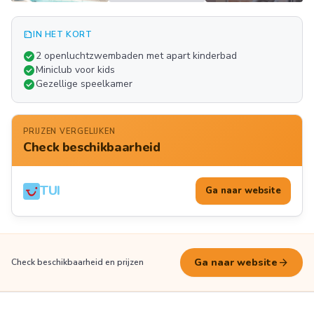
summarize
IN HET KORT
Meer
check_circle
2 openluchtzwembaden met apart kinderbad
FOTO'S
check_circle
Miniclub voor kids
check_circle
Gezellige speelkamer
PRIJZEN VERGELIJKEN
Check beschikbaarheid
TUI
Ga naar website
arrow_forward
Ga naar website
Check beschikbaarheid en prijzen