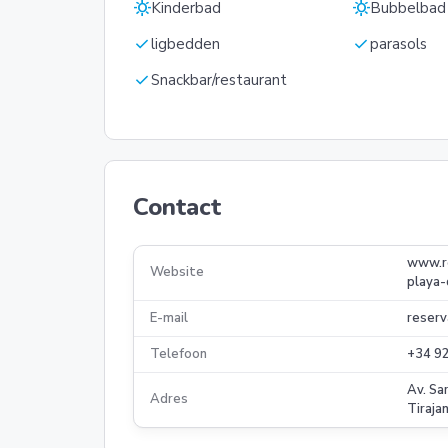
sunny
sunny
Kinderbad
Bubbelbad
check
check
ligbedden
parasols
check
Snackbar/restaurant
Contact
www.re
Website
playa-
E-mail
reserv
Telefoon
+34 9
Av. Sa
Adres
Tiraja