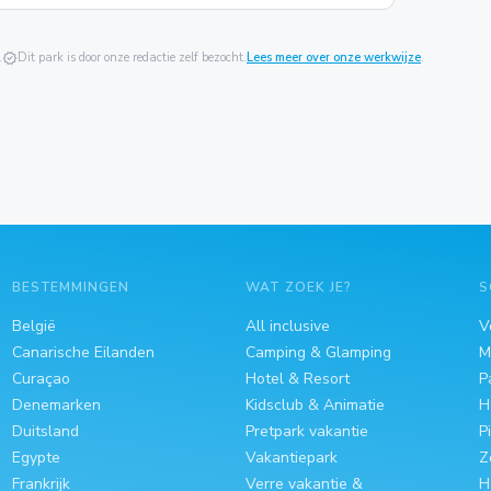
.
verified
Dit park is door onze redactie zelf bezocht.
Lees meer over onze werkwijze
.
BESTEMMINGEN
WAT ZOEK JE?
S
België
All inclusive
V
Canarische Eilanden
Camping & Glamping
M
Curaçao
Hotel & Resort
P
Denemarken
Kidsclub & Animatie
H
Duitsland
Pretpark vakantie
P
Egypte
Vakantiepark
Z
Frankrijk
Verre vakantie &
H