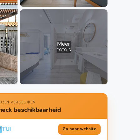
Meer
FOTO'S
IJZEN VERGELIJKEN
heck beschikbaarheid
TUI
Ga naar website