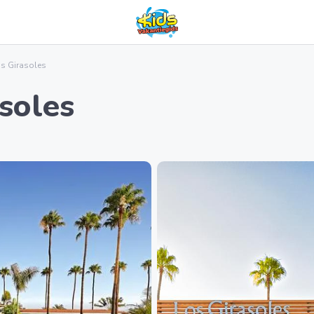
os Girasoles
soles