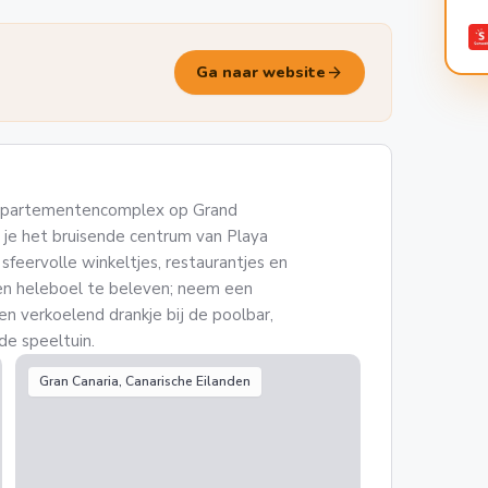
arrow_forward
Ga naar website
 appartementencomplex op Grand
 je het bruisende centrum van Playa
 sfeervolle winkeltjes, restaurantjes en
een heleboel te beleven; neem een
n verkoelend drankje bij de poolbar,
 de speeltuin.
Gran Canaria, Canarische Eilanden