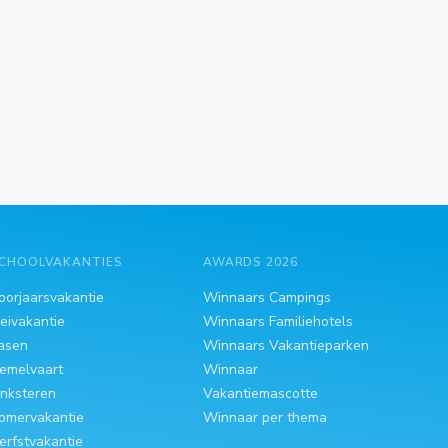
CHOOLVAKANTIES
AWARDS 2026
oorjaarsvakantie
Winnaars Campings
eivakantie
Winnaars Familiehotels
asen
Winnaars Vakantieparken
emelvaart
Winnaar
inksteren
Vakantiemascotte
omervakantie
Winnaar per thema
erfstvakantie