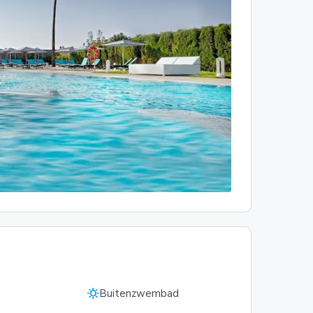
sunny
Buitenzwembad