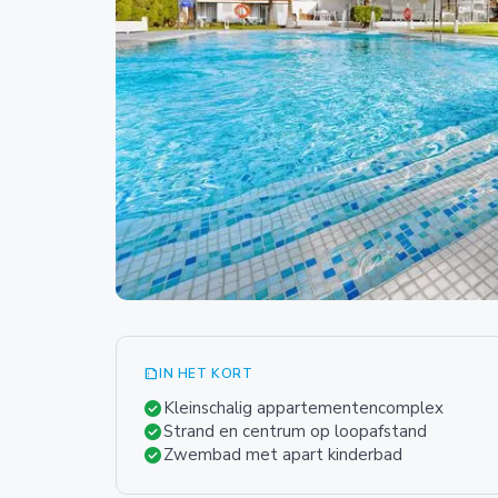
summarize
IN HET KORT
check_circle
Kleinschalig appartementencomplex
check_circle
Strand en centrum op loopafstand
check_circle
Zwembad met apart kinderbad