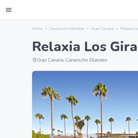
menu
Home
Canarische Eilanden
Gran Canaria
Relaxia L
Relaxia Los Gira
location_on
Gran Canaria, Canarische Eilanden