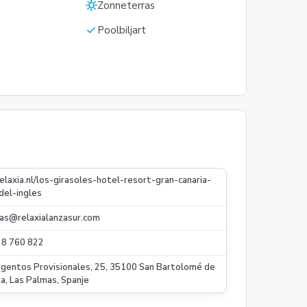
sunny
Zonneterras
check
Poolbiljart
laxia.nl/los-girasoles-hotel-resort-gran-canaria-
del-ingles
as@relaxialanzasur.com
28 760 822
rgentos Provisionales, 25, 35100 San Bartolomé de
na, Las Palmas, Spanje