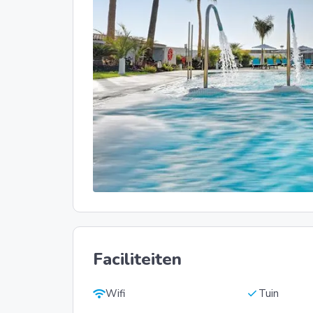
Faciliteiten
wifi
check
Wifi
Tuin