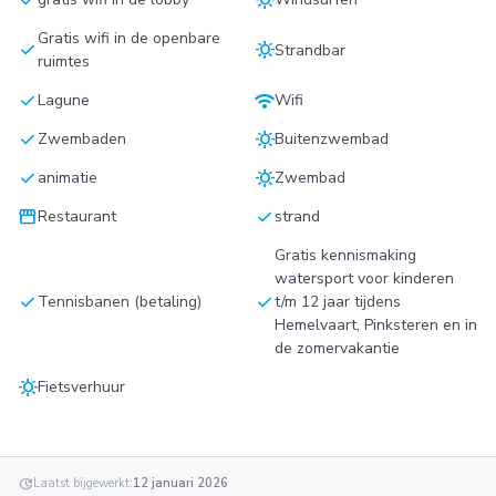
Gratis wifi in de openbare
check
sunny
Strandbar
ruimtes
check
wifi
Lagune
Wifi
check
sunny
Zwembaden
Buitenzwembad
check
sunny
animatie
Zwembad
storefront
check
Restaurant
strand
Gratis kennismaking
watersport voor kinderen
check
check
Tennisbanen (betaling)
t/m 12 jaar tijdens
Hemelvaart, Pinksteren en in
de zomervakantie
sunny
Fietsverhuur
update
Laatst bijgewerkt:
12 januari 2026