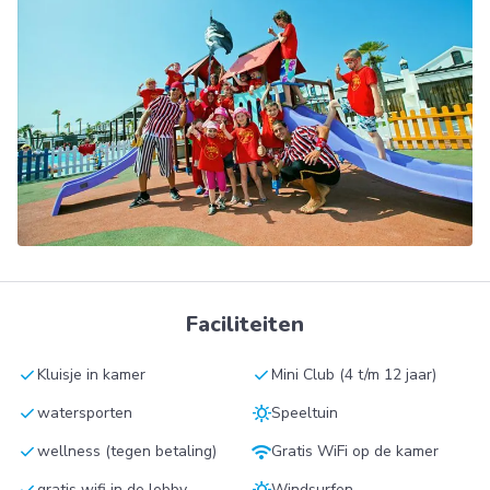
Faciliteiten
check
check
Kluisje in kamer
Mini Club (4 t/m 12 jaar)
check
sunny
watersporten
Speeltuin
check
wifi
wellness (tegen betaling)
Gratis WiFi op de kamer
check
sunny
gratis wifi in de lobby
Windsurfen