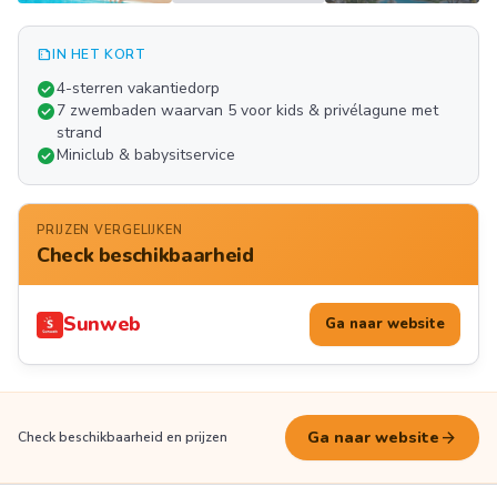
summarize
IN HET KORT
Meer
check_circle
4-sterren vakantiedorp
FOTO'S
check_circle
7 zwembaden waarvan 5 voor kids & privélagune met
strand
check_circle
Miniclub & babysitservice
PRIJZEN VERGELIJKEN
Check beschikbaarheid
Sunweb
Ga naar website
arrow_forward
Ga naar website
Check beschikbaarheid en prijzen