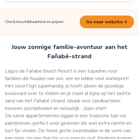
arrow_forward
Ga naar website
Check beschikbaarheid en prijzen
Jouw zonnige familie-avontuur aan het
Fañabé-strand
Lagos de Fañabe Beach Resort is een topadres voor
families die houden van zon, zee en lekker veel waterpret!
Het resort ligt superhandig: je hoeft alleen de gezellige
boulevard over te steken en je staat al bijna op het zachte
zand van het Fañabé-strand. Ideaal voor zandkastelen
bouwen, pootjebaden en natuurlijk… ijsjes eten!
De ruime appartementen liggen in een tropische tuin vol
palmbomen, perfect voor gezinnen die wat extra ruimte en
rust fijn vinden. De twee grote zwembaden in de vorm van
een rivier zijn een feestje voor jong en oud. Kinderen kunnen