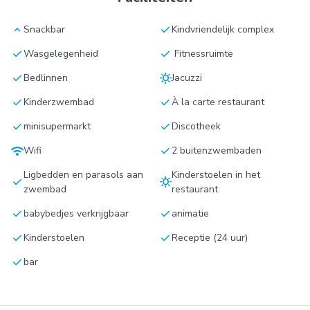
keyboard_arrow_up
check
Snackbar
Kindvriendelijk complex
check
check
Wasgelegenheid
Fitnessruimte
check
sunny
Bedlinnen
Jacuzzi
check
check
Kinderzwembad
À la carte restaurant
check
check
minisupermarkt
Discotheek
wifi
check
Wifi
2 buitenzwembaden
Ligbedden en parasols aan
Kinderstoelen in het
check
sunny
zwembad
restaurant
check
check
babybedjes verkrijgbaar
animatie
check
check
Kinderstoelen
Receptie (24 uur)
check
bar