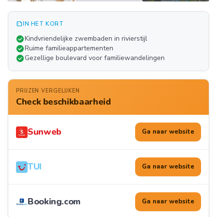
summarize
IN HET KORT
Meer
check_circle
Kindvriendelijke zwembaden in rivierstijl
FOTO'S
check_circle
Ruime familieappartementen
check_circle
Gezellige boulevard voor familiewandelingen
PRIJZEN VERGELIJKEN
Check beschikbaarheid
Sunweb
Ga naar website
TUI
Ga naar website
Booking.com
Ga naar website