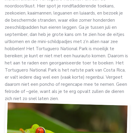
noordoostkust. Hier spot je rondfladderende toekans,
zeekoeien, kaaimannen, leguanen en luiaards, en bezoek je
de beschermde stranden, waar elke zomer honderden
zeeschildpadden hun eieren leggen. Ga je tussen juli en
september, dan heb je grote kans om te zien hoe de eitjes
uitkomen en de mini-schildpadjes met z’n allen naar zee
hobbelen! Het Tortuguero National Park is moeilijk te
bereiken; je kunt er niet met een huurauto komen. Daarom is
het aan te raden een georganiseerde toer te boeken. Het
Tortuguero National Park is het natste park van Costa Rica,
er valt iedere dag wel een (vaak korte) regenbui. Vergeet
daarom niet een poncho of regencape mee te nemen. Geen
felrode of –gele, want als je te erg opvalt zullen de dieren
zich niet zo snel laten zien.