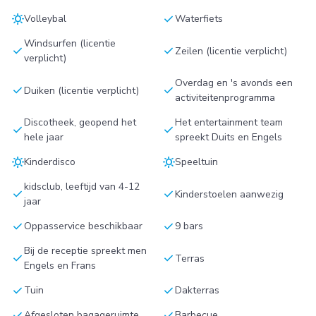
sunny
check
Volleybal
Waterfiets
Windsurfen (licentie
check
check
Zeilen (licentie verplicht)
verplicht)
Overdag en 's avonds een
check
check
Duiken (licentie verplicht)
activiteitenprogramma
Discotheek, geopend het
Het entertainment team
check
check
hele jaar
spreekt Duits en Engels
sunny
sunny
Kinderdisco
Speeltuin
kidsclub, leeftijd van 4-12
check
check
Kinderstoelen aanwezig
jaar
check
check
Oppasservice beschikbaar
9 bars
Bij de receptie spreekt men
check
check
Terras
Engels en Frans
check
check
Tuin
Dakterras
check
check
Afgesloten bagageruimte
Barbecue