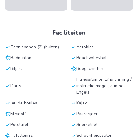
Faciliteiten
check
check
Tennisbanen (2) (buiten)
Aerobics
sunny
check
Badminton
Beachvolleybal
check
sunny
Biljart
Boogschieten
Fitnessruimte. Er is training /
check
check
Darts
instructie mogelijk, in het
Engels
check
check
Jeu de boules
Kajak
sunny
check
Minigolf
Paardrijden
check
check
Pooltafel
Snorkelset
sunny
check
Tafeltennis
Schoonheidssalon