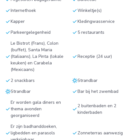
check
check
Internethoek
Winkeltje(s)
check
check
Kapper
Kledingwasservice
check
check
Parkeergelegenheid
5 restaurants
Le Bistrot (Frans), Colon
(buffet), Santa Maria
check
check
(Italiaans), La Pinta (lokale
Receptie (24 uur)
keuken) en Carabela
(Mexicaans)
check
sunny
2 snackbars
Strandbar
sunny
check
Strandbar
Bar bij het zwembad
Er worden gala diners en
2 buitenbaden en 2
check
check
thema avonden
kinderbaden
georganiseerd
Er zijn badhanddoeken,
check
check
ligbedden en parasols
Zonneterras aanwezig
verkrijgbaar