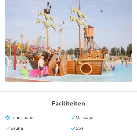
Faciliteiten
sunny
check
Tennisbaan
Massage
check
check
Sauna
Spa