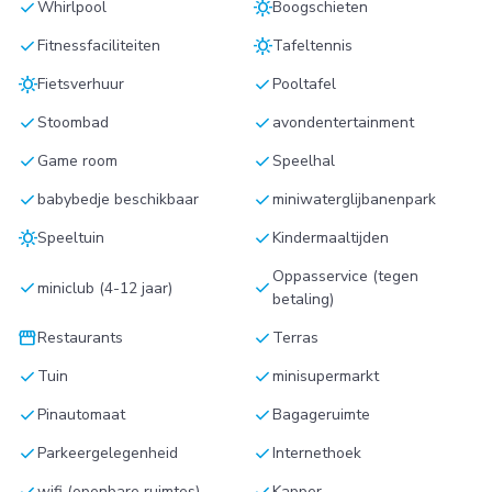
check
sunny
Whirlpool
Boogschieten
check
sunny
Fitnessfaciliteiten
Tafeltennis
sunny
check
Fietsverhuur
Pooltafel
check
check
Stoombad
avondentertainment
check
check
Game room
Speelhal
check
check
babybedje beschikbaar
miniwaterglijbanenpark
sunny
check
Speeltuin
Kindermaaltijden
Oppasservice (tegen
check
check
miniclub (4-12 jaar)
betaling)
storefront
check
Restaurants
Terras
check
check
Tuin
minisupermarkt
check
check
Pinautomaat
Bagageruimte
check
check
Parkeergelegenheid
Internethoek
check
check
wifi (openbare ruimtes)
Kapper