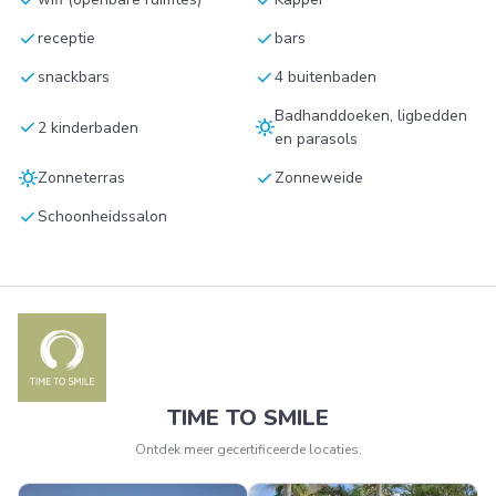
check
check
receptie
bars
check
check
snackbars
4 buitenbaden
Badhanddoeken, ligbedden
check
sunny
2 kinderbaden
en parasols
sunny
check
Zonneterras
Zonneweide
check
Schoonheidssalon
TIME TO SMILE
Ontdek meer gecertificeerde locaties.