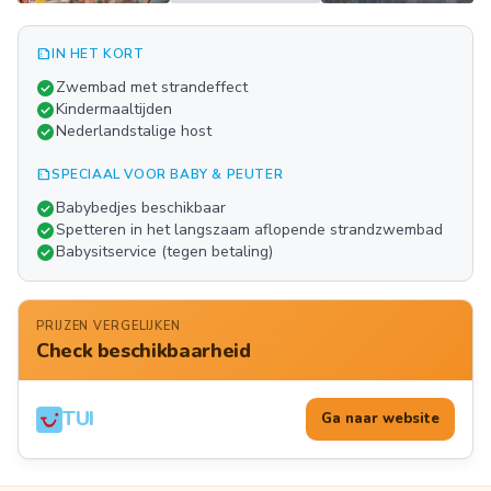
summarize
IN HET KORT
Meer
check_circle
Zwembad met strandeffect
FOTO'S
check_circle
Kindermaaltijden
check_circle
Nederlandstalige host
summarize
SPECIAAL VOOR BABY & PEUTER
check_circle
Babybedjes beschikbaar
check_circle
Spetteren in het langszaam aflopende strandzwembad
check_circle
Babysitservice (tegen betaling)
PRIJZEN VERGELIJKEN
Check beschikbaarheid
TUI
Ga naar website