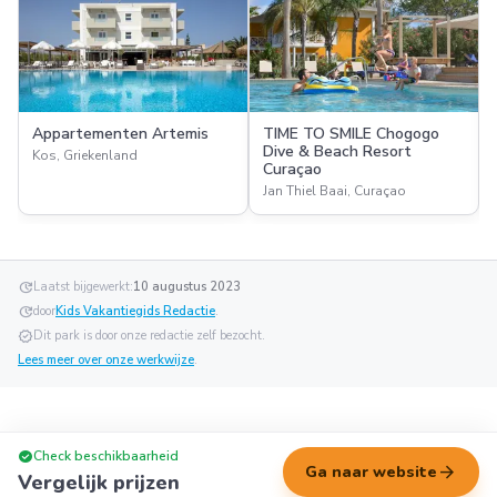
Appartementen Artemis
TIME TO SMILE Chogogo
Dive & Beach Resort
Kos, Griekenland
Curaçao
Jan Thiel Baai, Curaçao
update
Laatst bijgewerkt:
10 augustus 2023
update
door
Kids Vakantiegids Redactie
.
verified
Dit park is door onze redactie zelf bezocht.
Lees meer over onze werkwijze
.
check_circle
Check beschikbaarheid
arrow_forward
Ga naar website
Vergelijk prijzen