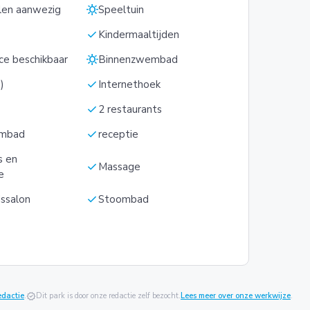
sunny
len aanwezig
Speeltuin
check
Kindermaaltijden
sunny
ce beschikbaar
Binnenzwembad
check
)
Internethoek
check
2 restaurants
check
embad
receptie
s en
check
Massage
e
check
ssalon
Stoombad
edactie
.
verified
Dit park is door onze redactie zelf bezocht.
Lees meer over onze werkwijze
.