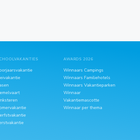
CHOOLVAKANTIES
AWARDS 2026
oorjaarsvakantie
Winnaars Campings
eivakantie
Winnaars Familiehotels
asen
Winnaars Vakantieparken
emelvaart
Winnaar
inksteren
Vakantiemascotte
omervakantie
Winnaar per thema
erfstvakantie
erstvakantie