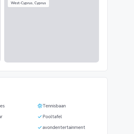
West-Cyprus, Cyprus
sunny
les
Tennisbaan
check
ur
Pooltafel
check
s
avondentertainment