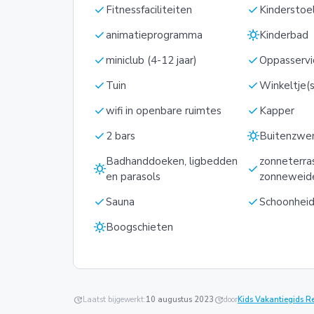
check
check
Fitnessfaciliteiten
Kinderstoe
check
sunny
animatieprogramma
Kinderbad
check
check
miniclub (4-12 jaar)
Oppasservi
check
check
Tuin
Winkeltje(s
check
check
wifi in openbare ruimtes
Kapper
check
sunny
2 bars
Buitenzw
Badhanddoeken, ligbedden
zonneterra
sunny
check
en parasols
zonneweid
check
check
Sauna
Schoonheid
sunny
Boogschieten
update
Laatst bijgewerkt:
10 augustus 2023
update
door
Kids Vakantiegids R