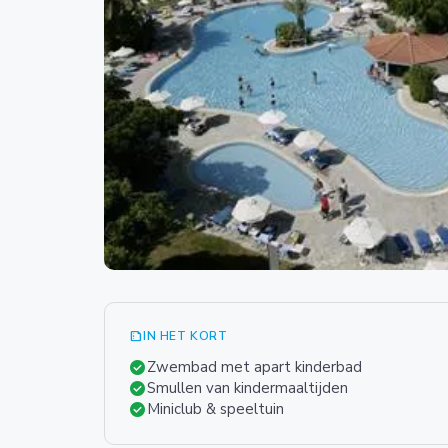
summarize
IN HET KORT
check_circle
Zwembad met apart kinderbad
check_circle
Smullen van kindermaaltijden
check_circle
Miniclub & speeltuin