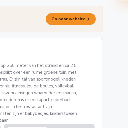
arrow_forward
Ga naar website
n op 250 meter van het strand en ca 2,5
schikt over een ruime groene tuin, met
s. Er zijn tal van sportmogelijkheden
nis, fitness, jeu de boules, volleybal.
lnessvoorzieningen waaronder een sauna,
kinderen is er een apart kinderbad,
a en in het restaurant zijn
einsten zijn er babybedjes, kinderstoelen
baar.