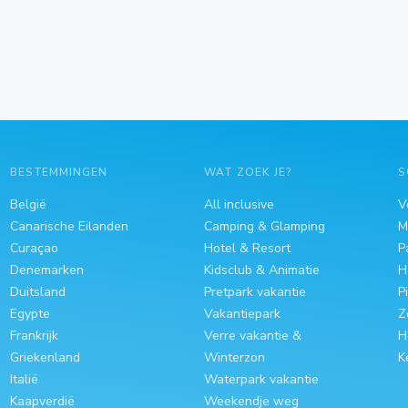
BESTEMMINGEN
WAT ZOEK JE?
S
België
All inclusive
V
Canarische Eilanden
Camping & Glamping
M
Curaçao
Hotel & Resort
P
Denemarken
Kidsclub & Animatie
H
Duitsland
Pretpark vakantie
P
Egypte
Vakantiepark
Z
Frankrijk
Verre vakantie &
H
Griekenland
Winterzon
K
Italië
Waterpark vakantie
Kaapverdië
Weekendje weg