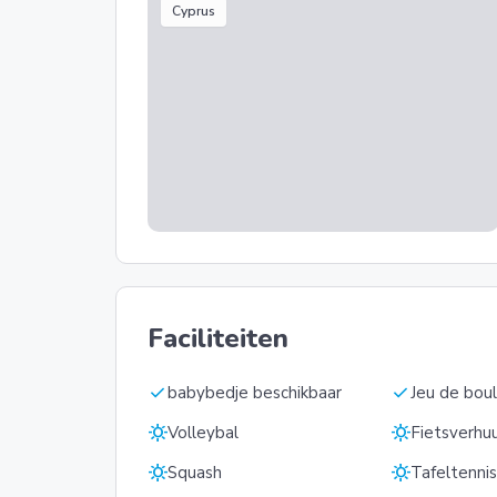
Cyprus
Faciliteiten
check
check
babybedje beschikbaar
Jeu de bou
sunny
sunny
Volleybal
Fietsverhu
sunny
sunny
Squash
Tafeltenni