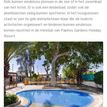
Kids kunnen eindeloos plonsen in de zee of in het zwembad
van het hotel. Er is ook een kinderbad, zodat ook de
allerkleinsten veilig kunnen spetteren. In het hoogseizoen
staat er een te gek animatieteam klaar die de leukste
activiteiten organiseert en kinderen kunnen eindeloos
komen ravotten in de miniclub van Paphos Gardens Holiday
Resort.