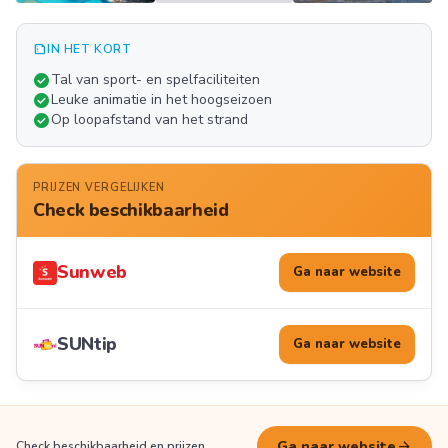
summarize
IN HET KORT
Meer
check_circle
Tal van sport- en spelfaciliteiten
FOTO'S
check_circle
Leuke animatie in het hoogseizoen
check_circle
Op loopafstand van het strand
PRIJZEN VERGELIJKEN
Check beschikbaarheid
Sunweb
Ga naar website
SUNtip
Ga naar website
arrow_forward
Ga naar website
Check beschikbaarheid en prijzen