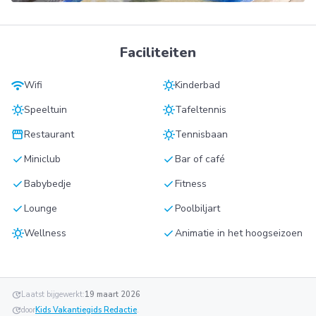
Faciliteiten
wifi
sunny
Wifi
Kinderbad
sunny
sunny
Speeltuin
Tafeltennis
storefront
sunny
Restaurant
Tennisbaan
check
check
Miniclub
Bar of café
check
check
Babybedje
Fitness
check
check
Lounge
Poolbiljart
sunny
check
Wellness
Animatie in het hoogseizoen
update
Laatst bijgewerkt:
19 maart 2026
update
door
Kids Vakantiegids Redactie
.