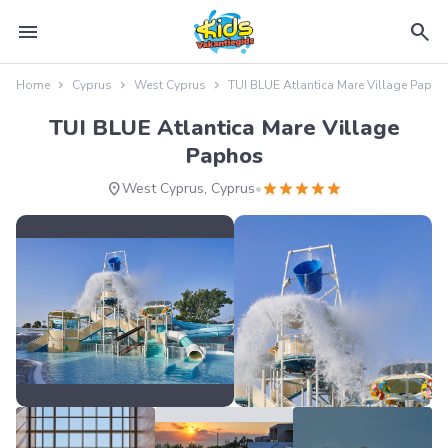
menu
search
Home
Cyprus
West Cyprus
TUI BLUE Atlantica Mare Village Paph
TUI BLUE Atlantica Mare Village
Paphos
location_on
star
star
star
star
star
West Cyprus, Cyprus
•