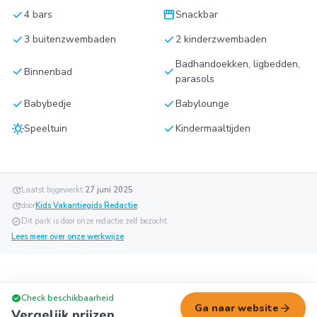
check
storefront
4 bars
Snackbar
check
check
3 buitenzwembaden
2 kinderzwembaden
Badhandoekken, ligbedden,
check
check
Binnenbad
parasols
check
check
Babybedje
Babylounge
sunny
check
Speeltuin
Kindermaaltijden
update
Laatst bijgewerkt:
27 juni 2025
update
door
Kids Vakantiegids Redactie
.
verified
Dit park is door onze redactie zelf bezocht.
Lees meer over onze werkwijze
.
check_circle
Check beschikbaarheid
arrow_forward
Ga naar website
Vergelijk prijzen