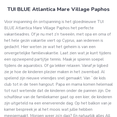
TUI BLUE Atlantica Mare Village Paphos
Voor inspanning én ontspanning is het gloednieuwe TUI
BLUE Atlantica Mare Village Paphos het perfecte
vakantieadres. Of je nu met z’n tweeën, met opa en oma of
het hele gezin vakantie viert op Cyprus, aan iedereen is
gedacht. Hier weten ze wat het geheim is van een
onvergetelijke familievakantie. Laat zien wat je kunt tijdens
een opzwepend partijtje tennis. Maak je spieren soepel
tijdens de aquarobics. Of ga lekker relaxen. Vanaf je ligbed
zie je hoe de kinderen plezier maken in het zwembad. Al
spelend zijn nieuwe vriendjes snel gemaakt. Van `de kids
club tot in de teen hangout. Papa en mama komen helemaal
tot rust wetende dat de kinderen onder de pannen zijn. De
schuifdeur van de familiekamer gaat op een kier, de kinderen
zijn uitgeteld na een enerverende dag. Op het balkon van je
kamer bespreek je al het moois wat jullie hebben
meegemaakt. Morgen weer zo’n dag? En natuurlijk alles All