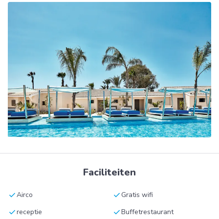
Faciliteiten
check
check
Airco
Gratis wifi
check
check
receptie
Buffetrestaurant