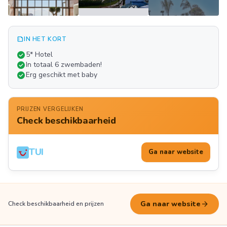
summarize
IN HET KORT
Meer
check_circle
5* Hotel
FOTO'S
check_circle
In totaal 6 zwembaden!
check_circle
Erg geschikt met baby
PRIJZEN VERGELIJKEN
Check beschikbaarheid
TUI
Ga naar website
arrow_forward
Ga naar website
Check beschikbaarheid en prijzen