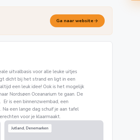
arrow_forward
Ga naar website
le uitvalbasis voor alle leuke uitjes
 dicht bij het strand en ligt in een
ltijd een leuk idee! Ook is het mogelijk
naar Nordsøen Oceanarium te gaan. De
ud. Er is een binnenzwembad, een
 Na een lange dag schuif je aan tafel
erechten voor je klaarmaakt.
Jutland, Denemarken