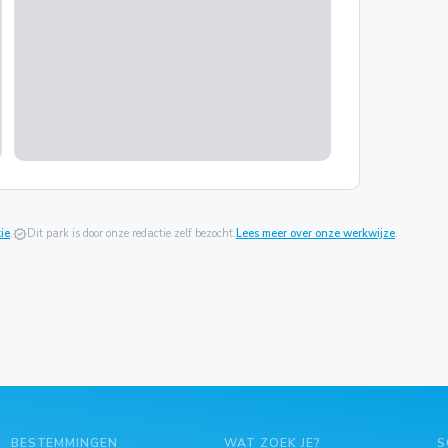
ie
.
verified
Dit park is door onze redactie zelf bezocht.
Lees meer over onze werkwijze
.
BESTEMMINGEN
WAT ZOEK JE?
S