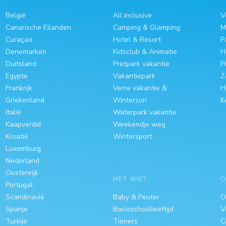
België
All inclusive
V
Canarische Eilanden
Camping & Glamping
M
Curaçao
Hotel & Resort
P
Denemarken
Kidsclub & Animatie
H
Duitsland
Pretpark vakantie
P
Egypte
Vakantiepark
Z
Frankrijk
Verre vakantie &
H
Griekenland
Winterzon
K
Italië
Waterpark vakantie
Kaapverdië
Weekendje weg
Kroatië
Wintersport
Luxemburg
Nederland
Oostenrijk
MET WIE?
O
Portugal
Scandinavië
Baby & Peuter
O
Spanje
Basisschoolleeftijd
V
Turkije
Tieners
C