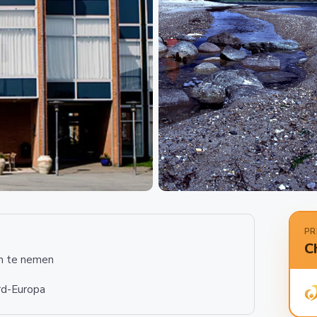
PR
C
en te nemen
rd-Europa