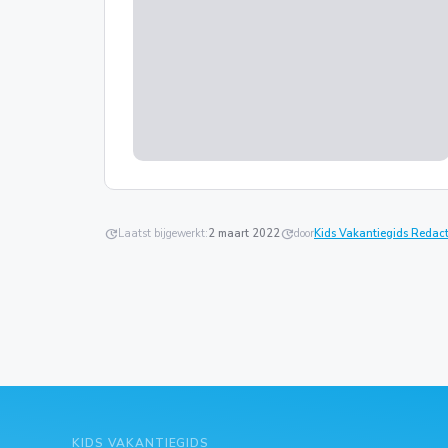
update
Laatst bijgewerkt:
2 maart 2022
update
door
Kids Vakantiegids Redact
KIDS VAKANTIEGIDS