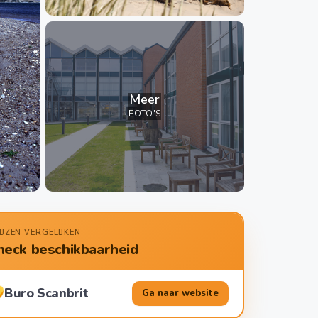
Meer
FOTO'S
IJZEN VERGELIJKEN
heck beschikbaarheid
Buro Scanbrit
Ga naar website