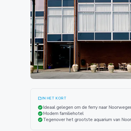
summarize
IN HET KORT
check_circle
Ideaal gelegen om de ferry naar Noorweg
check_circle
Modern familiehotel
check_circle
Tegenover het grootste aquarium van Noo