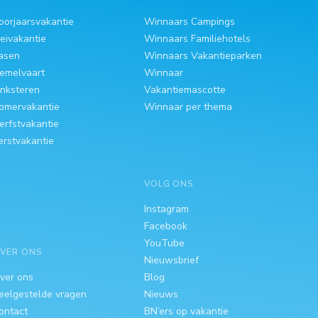
oorjaarsvakantie
Winnaars Campings
eivakantie
Winnaars Familiehotels
asen
Winnaars Vakantieparken
emelvaart
Winnaar
inksteren
Vakantiemascotte
omervakantie
Winnaar per thema
erfstvakantie
erstvakantie
VOLG ONS
Instagram
Facebook
YouTube
VER ONS
Nieuwsbrief
ver ons
Blog
eelgestelde vragen
Nieuws
ontact
BN’ers op vakantie