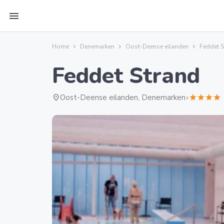
menu
Home
Denemarken
Oost-Deense eilanden
Feddet S
Feddet Strand
location_on
Oost-Deense eilanden, Denemarken
•
star
star
star
star