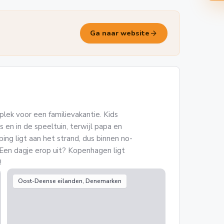
arrow_forward
Ga naar website
lek voor een familievakantie. Kids
s en in de speeltuin, terwijl papa en
ng ligt aan het strand, dus binnen no-
 Een dagje erop uit? Kopenhagen ligt
!
Oost-Deense eilanden, Denemarken