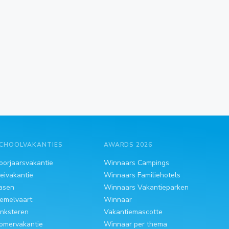
CHOOLVAKANTIES
AWARDS 2026
oorjaarsvakantie
Winnaars Campings
eivakantie
Winnaars Familiehotels
asen
Winnaars Vakantieparken
emelvaart
Winnaar
inksteren
Vakantiemascotte
omervakantie
Winnaar per thema