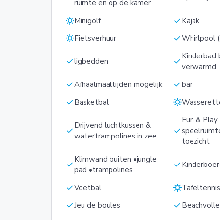
ruimte en op de kamer
sunny
check
Minigolf
Kajak
sunny
check
Fietsverhuur
Whirlpool (
Kinderbad 
check
check
ligbedden
verwarmd
check
check
Afhaalmaaltijden mogelijk
bar
check
sunny
Basketbal
Wasserett
Fun & Play
Drijvend luchtkussen &
check
check
speelruimt
watertrampolines in zee
toezicht
Klimwand buiten •jungle
check
check
Kinderboer
pad •trampolines
check
sunny
Voetbal
Tafeltenni
check
check
Jeu de boules
Beachvolle