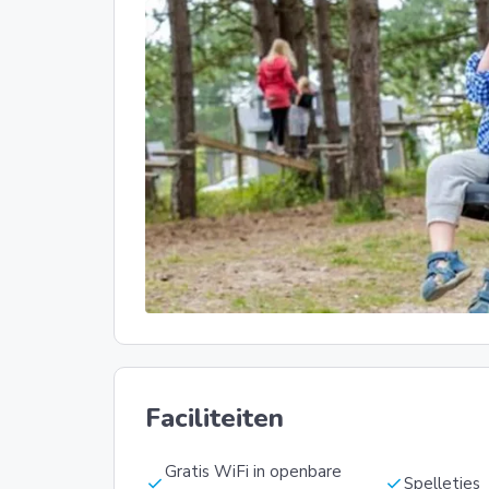
Faciliteiten
Gratis WiFi in openbare
check
check
Spelletjes