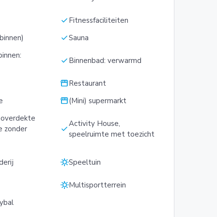
check
Fitnessfaciliteiten
check
binnen)
Sauna
binnen:
check
Binnenbad: verwarmd
storefront
Restaurant
storefront
e
(Mini) supermarkt
, overdekte
Activity House,
check
e zonder
speelruimte met toezicht
sunny
derij
Speeltuin
sunny
s
Multisportterrein
ybal