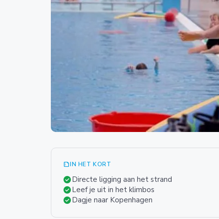
summarize
IN HET KORT
check_circle
Directe ligging aan het strand
check_circle
Leef je uit in het klimbos
check_circle
Dagje naar Kopenhagen