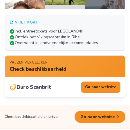
summarize
IN HET KORT
Meer
check_circle
Incl. entreetickets voor LEGOLAND®
FOTO'S
check_circle
Ontdek het Vikingscentruim in Ribe
check_circle
Overnacht in kindvriendelijke accommodaties
PRIJZEN VERGELIJKEN
Check beschikbaarheid
Buro Scanbrit
Ga naar website
arrow_forward
Ga naar website
Check beschikbaarheid en prijzen