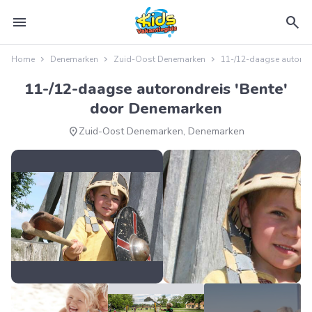
menu
search
Home
Denemarken
Zuid-Oost Denemarken
11-/12-daagse autoron
11-/12-daagse autorondreis 'Bente'
door Denemarken
location_on
Zuid-Oost Denemarken, Denemarken