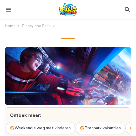
menu
search
Home
Disneyland Paris
Ontdek meer:
travel_explore
travel_explore
travel_explore
Weekendje weg met kinderen
Pretpark vakanties