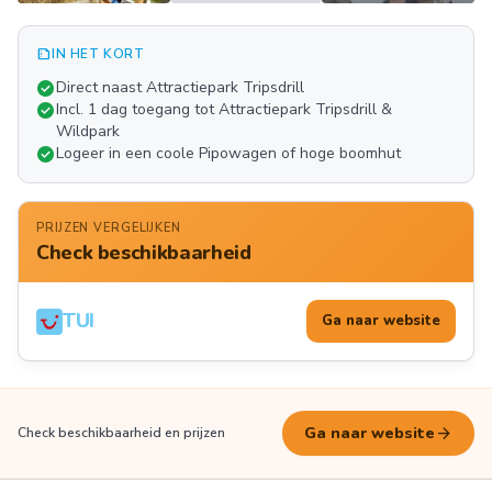
summarize
IN HET KORT
Meer
check_circle
Direct naast Attractiepark Tripsdrill
FOTO'S
check_circle
Incl. 1 dag toegang tot Attractiepark Tripsdrill &
Wildpark
check_circle
Logeer in een coole Pipowagen of hoge boomhut
PRIJZEN VERGELIJKEN
Check beschikbaarheid
TUI
Ga naar website
arrow_forward
Ga naar website
Check beschikbaarheid en prijzen