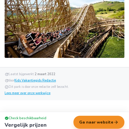
update
Laatst bijgewerkt:
2 maart 2022
update
door
Kids Vakantiegids Redactie
.
verified
Dit park is door onze redactie zelf bezocht.
Lees meer over onze werkwijze
.
check_circle
Check beschikbaarheid
arrow_forward
Ga naar website
Vergelijk prijzen