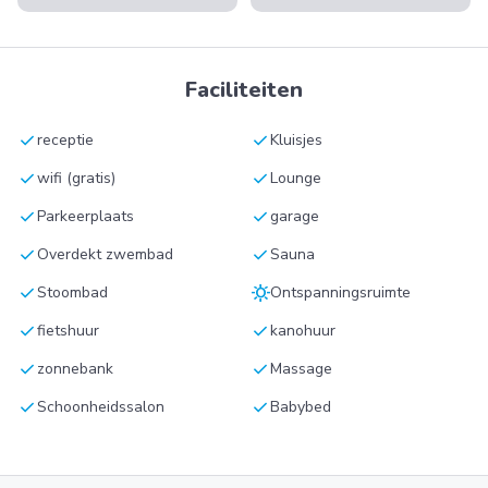
Faciliteiten
check
check
receptie
Kluisjes
check
check
wifi (gratis)
Lounge
check
check
Parkeerplaats
garage
check
check
Overdekt zwembad
Sauna
check
sunny
Stoombad
Ontspanningsruimte
check
check
fietshuur
kanohuur
check
check
zonnebank
Massage
check
check
Schoonheidssalon
Babybed