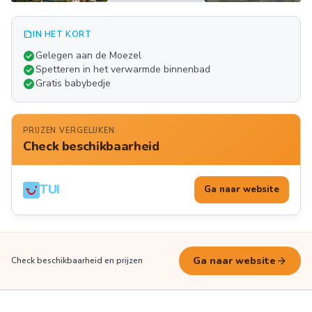
summarize
IN HET KORT
Meer
check_circle
Gelegen aan de Moezel
FOTO'S
check_circle
Spetteren in het verwarmde binnenbad
check_circle
Gratis babybedje
PRIJZEN VERGELIJKEN
Check beschikbaarheid
TUI
Ga naar website
arrow_forward
Ga naar website
Check beschikbaarheid en prijzen