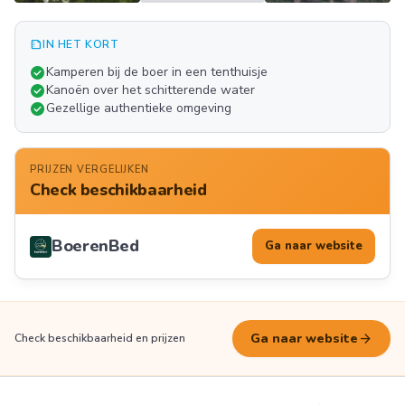
summarize
IN HET KORT
Meer
check_circle
Kamperen bij de boer in een tenthuisje
FOTO'S
check_circle
Kanoën over het schitterende water
check_circle
Gezellige authentieke omgeving
PRIJZEN VERGELIJKEN
Check beschikbaarheid
BoerenBed
Ga naar website
arrow_forward
Ga naar website
Check beschikbaarheid en prijzen