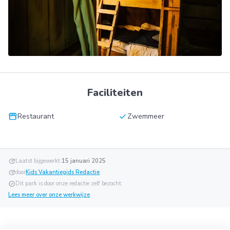
Faciliteiten
storefront
check
Restaurant
Zwemmeer
update
Laatst bijgewerkt:
15 januari 2025
update
door
Kids Vakantiegids Redactie
.
verified
Dit park is door onze redactie zelf bezocht.
Lees meer over onze werkwijze
.