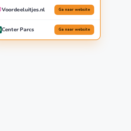
Voordeeluitjes.nl
Ga naar website
Center Parcs
Ga naar website