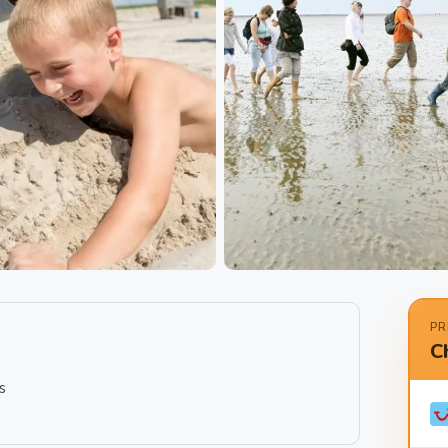
PR
C
s