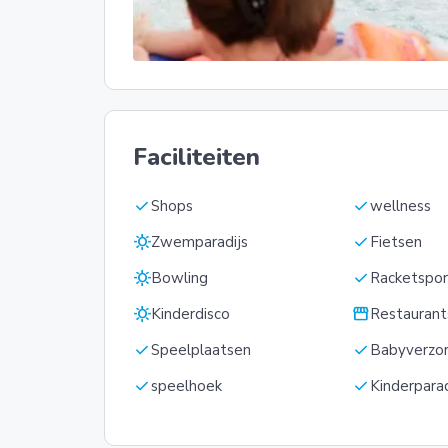
Faciliteiten
check
check
Shops
wellness
sunny
check
Zwemparadijs
Fietsen
sunny
check
Bowling
Racketspor
sunny
storefront
Kinderdisco
Restaurant
check
check
Speelplaatsen
Babyverzorg
check
check
speelhoek
Kinderpara