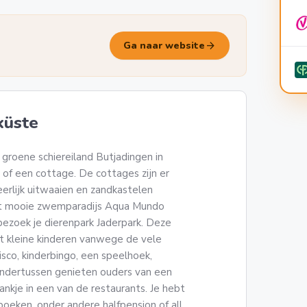
arrow_forward
Ga naar website
küste
groene schiereiland Butjadingen in
t of een cottage. De cottages zijn er
eerlijk uitwaaien en zandkastelen
het mooie zwemparadijs Aqua Mundo
bezoek je dierenpark Jaderpark. Deze
t kleine kinderen vanwege de vele
disco, kinderbingo, een speelhoek,
 Ondertussen genieten ouders van een
nkje in een van de restaurants. Je hebt
oeken, onder andere halfpension of all