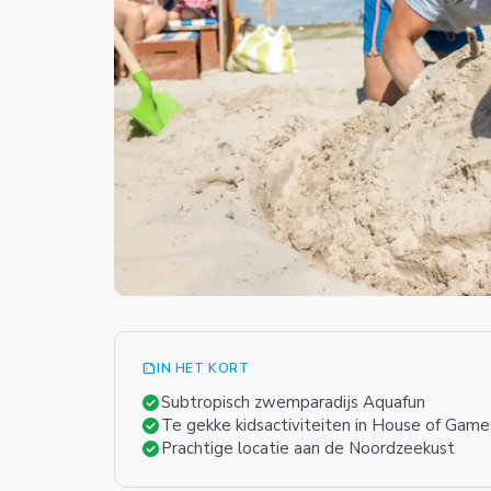
summarize
IN HET KORT
check_circle
Subtropisch zwemparadijs Aquafun
check_circle
Te gekke kidsactiviteiten in House of Game
check_circle
Prachtige locatie aan de Noordzeekust