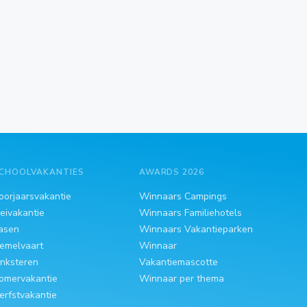
CHOOLVAKANTIES
AWARDS 2026
oorjaarsvakantie
Winnaars Campings
eivakantie
Winnaars Familiehotels
asen
Winnaars Vakantieparken
emelvaart
Winnaar
inksteren
Vakantiemascotte
omervakantie
Winnaar per thema
erfstvakantie