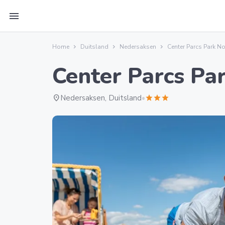
menu
Home
Duitsland
Nedersaksen
Center Parcs Park N
Center Parcs Pa
location_on
Nedersaksen, Duitsland
•
star
star
star