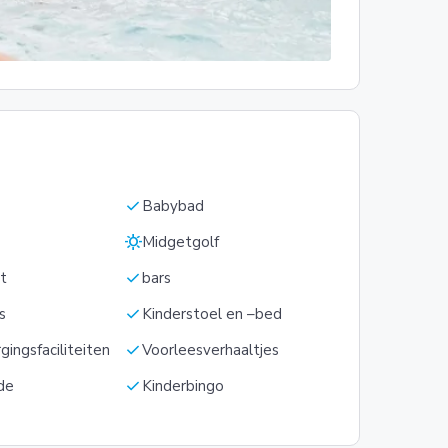
check
Babybad
sunny
Midgetgolf
check
t
bars
check
s
Kinderstoel en –bed
check
ingsfaciliteiten
Voorleesverhaaltjes
check
de
Kinderbingo