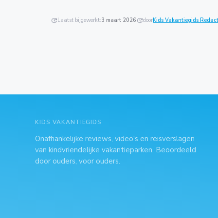
update
Laatst bijgewerkt:
3 maart 2026
update
door
Kids Vakantiegids Redact
KIDS VAKANTIEGIDS
Onafhankelijke reviews, video's en reisverslagen
van kindvriendelijke vakantieparken. Beoordeeld
door ouders, voor ouders.