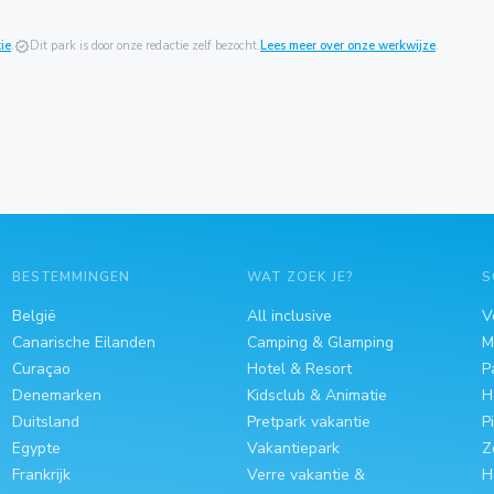
ie
.
verified
Dit park is door onze redactie zelf bezocht.
Lees meer over onze werkwijze
.
BESTEMMINGEN
WAT ZOEK JE?
S
België
All inclusive
V
Canarische Eilanden
Camping & Glamping
M
Curaçao
Hotel & Resort
P
Denemarken
Kidsclub & Animatie
H
Duitsland
Pretpark vakantie
P
Egypte
Vakantiepark
Z
Frankrijk
Verre vakantie &
H