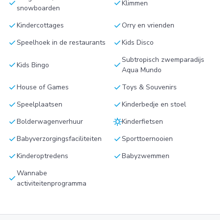
check
check
Klimmen
snowboarden
check
check
Kindercottages
Orry en vrienden
check
check
Speelhoek in de restaurants
Kids Disco
Subtropisch zwemparadijs
check
check
Kids Bingo
Aqua Mundo
check
check
House of Games
Toys & Souvenirs
check
check
Speelplaatsen
Kinderbedje en stoel
check
sunny
Bolderwagenverhuur
Kinderfietsen
check
check
Babyverzorgingsfaciliteiten
Sporttoernooien
check
check
Kinderoptredens
Babyzwemmen
Wannabe
check
activiteitenprogramma