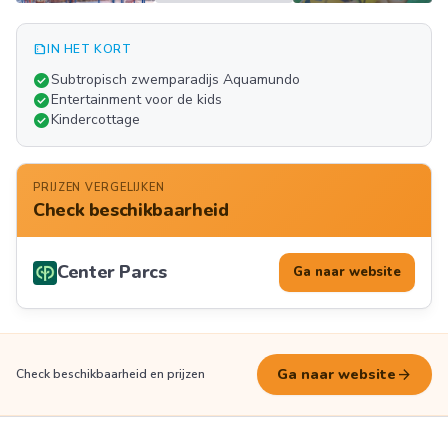
summarize
IN HET KORT
Meer
check_circle
Subtropisch zwemparadijs Aquamundo
FOTO'S
check_circle
Entertainment voor de kids
check_circle
Kindercottage
PRIJZEN VERGELIJKEN
Check beschikbaarheid
Center Parcs
Ga naar website
arrow_forward
Ga naar website
Check beschikbaarheid en prijzen