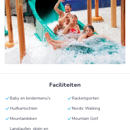
Faciliteiten
check
check
Baby en kindermenu's
Racketsporten
check
check
Huifkartochten
Nordic Walking
check
check
Mountainbiken
Mountain Golf
Langlaufen, skiën en