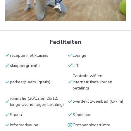
Faciliteiten
check
check
receptie met kluisjes
Lounge
check
check
skiopbergruimte
Lift
Centrale wifi en
check
check
parkeerplaats (gratis)
internetruimte (tegen
betaling)
Animatie (26/12 en 28/12:
check
check
overdekt zwembad (6x7 m)
bingo-avond; tegen betaling)
check
check
Sauna
Stoombad
check
sunny
Infraroodsauna
Ontspanningsruimte