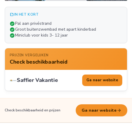
summarize
IN HET KORT
Meer
check_circle
Pal aan privéstrand
FOTO'S
check_circle
Groot buitenzwembad met apart kinderbad
check_circle
Miniclub voor kids 3- 12 jaar
PRIJZEN VERGELIJKEN
Check beschikbaarheid
Saffier Vakantie
Ga naar website
arrow_forward
Ga naar website
Check beschikbaarheid en prijzen