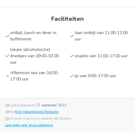
Faciliteiten
ontbijt, lunch en diner in
laat ontbijt van 11:00-12:00
check
check
buffetvorm
uur
lokale (alcoholische)
check
check
drankjes van 09:00-02:00
snacks van 11:00-17:00 uur
uur
Afternoon tea van 16:00-
keyboard_arrow_up
check
ijs van 9:00-17:00 uur
17:00 uur
update
Laatst bijgewerkt:
27 september 2023
update
door
Kids Vakantiegids Redactie
.
verified
Dit park is door onze redactie zelf bezocht.
Lees meer over onze werkwijze
.