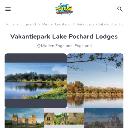
menu
search
Home
Engeland
Midden Engeland
Vakantiepark Lake Pochard Lod
Vakantiepark Lake Pochard Lodges
location_on
Midden Engeland, Engeland