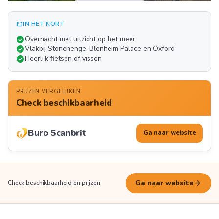
summarize
IN HET KORT
Meer
check_circle
Overnacht met uitzicht op het meer
FOTO'S
check_circle
Vlakbij Stonehenge, Blenheim Palace en Oxford
check_circle
Heerlijk fietsen of vissen
PRIJZEN VERGELIJKEN
Check beschikbaarheid
Buro Scanbrit
Ga naar website
arrow_forward
Ga naar website
Check beschikbaarheid en prijzen