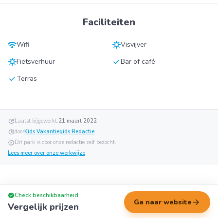
Faciliteiten
wifi
sunny
Wifi
Visvijver
sunny
check
Fietsverhuur
Bar of café
check
Terras
update
Laatst bijgewerkt:
21 maart 2022
update
door
Kids Vakantiegids Redactie
.
verified
Dit park is door onze redactie zelf bezocht.
Lees meer over onze werkwijze
.
check_circle
Check beschikbaarheid
arrow_forward
Ga naar website
Vergelijk prijzen