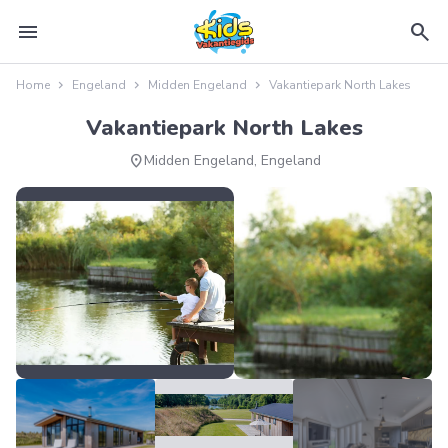
menu
search
Home
Engeland
Midden Engeland
Vakantiepark North Lakes
Vakantiepark North Lakes
location_on
Midden Engeland, Engeland