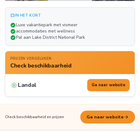
summarize
IN HET KORT
Meer
check_circle
Luxe vakantiepark met vismeer
FOTO'S
check_circle
accommodaties met wellness
check_circle
Pal aan Lake District National Park
PRIJZEN VERGELIJKEN
Check beschikbaarheid
Landal
Ga naar website
arrow_forward
Ga naar website
Check beschikbaarheid en prijzen