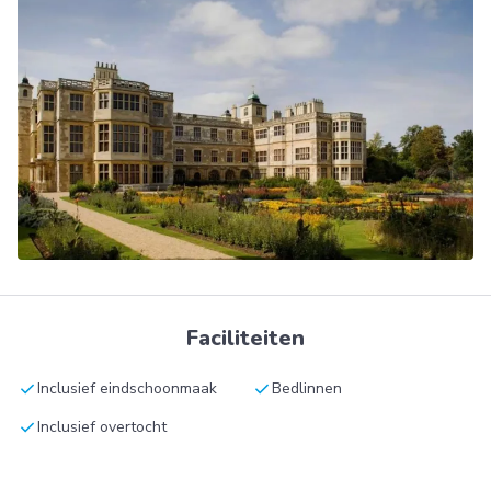
Faciliteiten
check
check
Inclusief eindschoonmaak
Bedlinnen
check
Inclusief overtocht