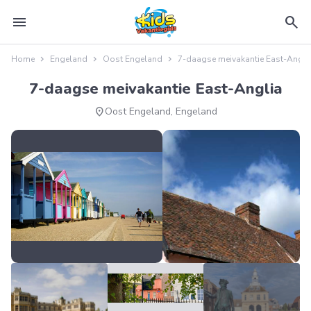
menu
search
Home
Engeland
Oost Engeland
7-daagse meivakantie East-Angli
7-daagse meivakantie East-Anglia
location_on
Oost Engeland, Engeland