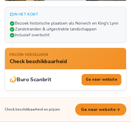
summarize
IN HET KORT
Meer
check_circle
Bezoek historische plaatsen als Norwich en King's Lynn
FOTO'S
check_circle
Zandstranden & uitgestrekte landschappen
check_circle
Inclusief overtocht
PRIJZEN VERGELIJKEN
Check beschikbaarheid
Buro Scanbrit
Ga naar website
arrow_forward
Ga naar website
Check beschikbaarheid en prijzen