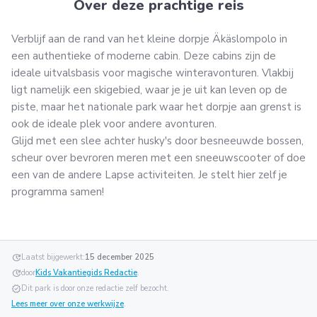
Over deze prachtige reis
Verblijf aan de rand van het kleine dorpje Äkäslompolo in
een authentieke of moderne cabin. Deze cabins zijn de
ideale uitvalsbasis voor magische winteravonturen. Vlakbij
ligt namelijk een skigebied, waar je je uit kan leven op de
piste, maar het nationale park waar het dorpje aan grenst is
ook de ideale plek voor andere avonturen.
Glijd met een slee achter husky's door besneeuwde bossen,
scheur over bevroren meren met een sneeuwscooter of doe
een van de andere Lapse activiteiten. Je stelt hier zelf je
programma samen!
update
Laatst bijgewerkt:
15 december 2025
update
door
Kids Vakantiegids Redactie
.
verified
Dit park is door onze redactie zelf bezocht.
Lees meer over onze werkwijze
.