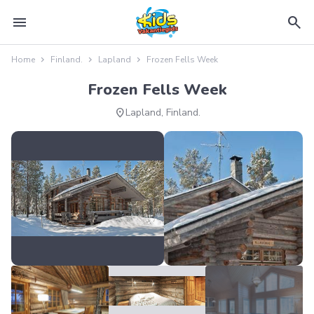
menu
search
Home
Finland.
Lapland
Frozen Fells Week
Frozen Fells Week
location_on
Lapland, Finland.