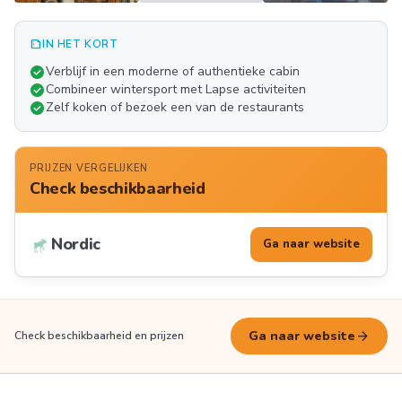
summarize
IN HET KORT
Meer
check_circle
Verblijf in een moderne of authentieke cabin
FOTO'S
check_circle
Combineer wintersport met Lapse activiteiten
check_circle
Zelf koken of bezoek een van de restaurants
PRIJZEN VERGELIJKEN
Check beschikbaarheid
Nordic
Ga naar website
arrow_forward
Ga naar website
Check beschikbaarheid en prijzen