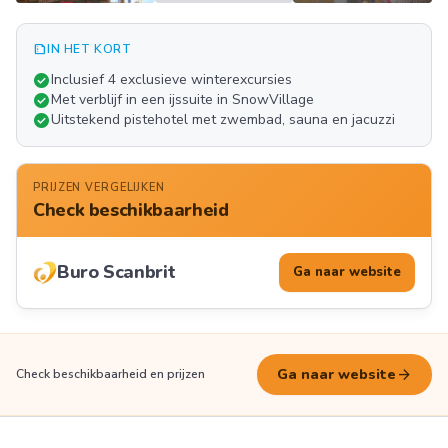
summarize
IN HET KORT
Meer
check_circle
Inclusief 4 exclusieve winterexcursies
FOTO'S
check_circle
Met verblijf in een ijssuite in SnowVillage
check_circle
Uitstekend pistehotel met zwembad, sauna en jacuzzi
PRIJZEN VERGELIJKEN
Check beschikbaarheid
Buro Scanbrit
Ga naar website
arrow_forward
Ga naar website
Check beschikbaarheid en prijzen