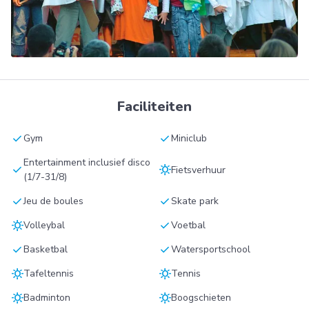
Faciliteiten
check
check
Gym
Miniclub
Entertainment inclusief disco
check
sunny
Fietsverhuur
(1/7-31/8)
check
check
Jeu de boules
Skate park
sunny
check
Volleybal
Voetbal
check
check
Basketbal
Watersportschool
sunny
sunny
Tafeltennis
Tennis
sunny
sunny
Badminton
Boogschieten