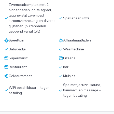
Zwembadcomplex met 2
binnenbaden, golfslagbad,
lagune-stijl zwembad,
check
check
Spelletjesruimte
stroomversnelling en diverse
glijbanen (buitenbaden
geopend vanaf 1/5)
sunny
sunny
Speeltuin
Afhaalmaaltijden
check
check
Babybadje
Wasmachine
storefront
storefront
Supermarkt
Pizzeria
storefront
check
Restaurant
bar
euro
check
Geldautomaat
Kluisjes
Spa met jacuzzi, sauna,
WiFi beschikbaar – tegen
check
check
hammam en massage -
betaling
tegen betaling