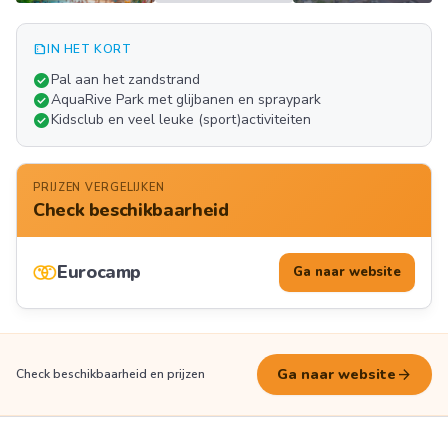
summarize
IN HET KORT
Meer
check_circle
Pal aan het zandstrand
FOTO'S
check_circle
AquaRive Park met glijbanen en spraypark
check_circle
Kidsclub en veel leuke (sport)activiteiten
PRIJZEN VERGELIJKEN
Check beschikbaarheid
Eurocamp
Ga naar website
arrow_forward
Ga naar website
Check beschikbaarheid en prijzen