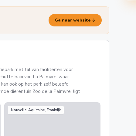
arrow_forward
Ga naar website
iepark met tal van faciliteiten voor
schutte baai van La Palmyre, waar
r kan ook op het park zelf beleefd
emde dierentuin Zoo de la Palmyre ligt
Nouvelle-Aquitaine, Frankrijk