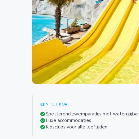
summarize
IN HET KORT
check_circle
Spetterend zwemparadijs met waterglijban
check_circle
Luxe accommodaties
check_circle
Kidsclubs voor alle leeftijden