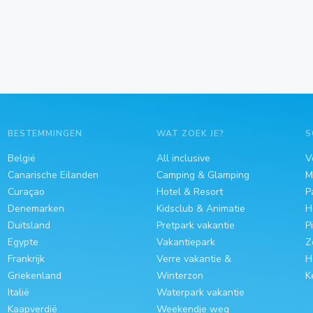
BESTEMMINGEN
WAT ZOEK JE?
S
België
All inclusive
V
Canarische Eilanden
Camping & Glamping
M
Curaçao
Hotel & Resort
P
Denemarken
Kidsclub & Animatie
H
Duitsland
Pretpark vakantie
P
Egypte
Vakantiepark
Z
Frankrijk
Verre vakantie &
H
Griekenland
Winterzon
K
Italië
Waterpark vakantie
Kaapverdië
Weekendje weg