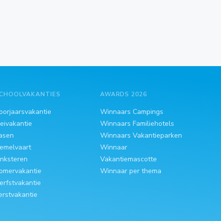
CHOOLVAKANTIES
AWARDS 2026
oorjaarsvakantie
Winnaars Campings
eivakantie
Winnaars Familiehotels
asen
Winnaars Vakantieparken
emelvaart
Winnaar
inksteren
Vakantiemascotte
omervakantie
Winnaar per thema
erfstvakantie
erstvakantie