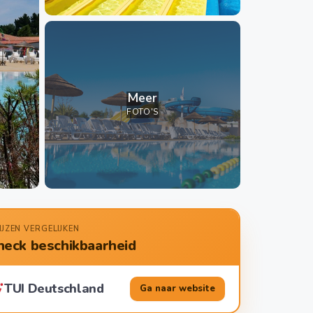
Meer
FOTO'S
IJZEN VERGELIJKEN
heck beschikbaarheid
TUI Deutschland
Ga naar website