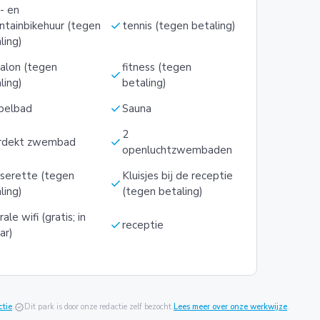
s- en
check
tainbikehuur (tegen
tennis (tegen betaling)
ling)
alon (tegen
fitness (tegen
check
ling)
betaling)
check
belbad
Sauna
2
check
rdekt zwembad
openluchtzwembaden
serette (tegen
Kluisjes bij de receptie
check
ling)
(tegen betaling)
ale wifi (gratis; in
check
receptie
ar)
ctie
.
verified
Dit park is door onze redactie zelf bezocht.
Lees meer over onze werkwijze
.