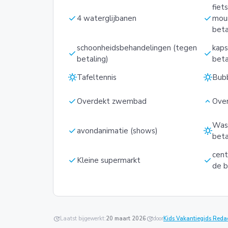
fiet
check
check
4 waterglijbanen
moun
beta
schoonheidsbehandelingen (tegen
kaps
check
check
betaling)
beta
sunny
sunny
Tafeltennis
Bub
check
keyboard_arrow_up
Overdekt zwembad
Ove
Was
check
sunny
avondanimatie (shows)
beta
centr
check
check
Kleine supermarkt
de b
update
Laatst bijgewerkt:
20 maart 2026
update
door
Kids Vakantiegids Reda