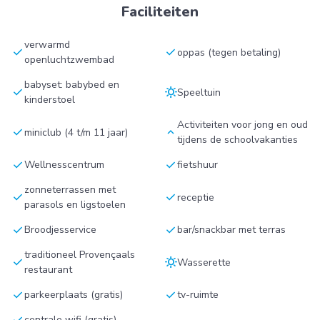
Faciliteiten
verwarmd
check
check
oppas (tegen betaling)
openluchtzwembad
babyset: babybed en
check
sunny
Speeltuin
kinderstoel
Activiteiten voor jong en oud
check
keyboard_arrow_up
miniclub (4 t/m 11 jaar)
tijdens de schoolvakanties
check
check
Wellnesscentrum
fietshuur
zonneterrassen met
check
check
receptie
parasols en ligstoelen
check
check
Broodjesservice
bar/snackbar met terras
traditioneel Provençaals
check
sunny
Wasserette
restaurant
check
check
parkeerplaats (gratis)
tv-ruimte
check
centrale wifi (gratis)