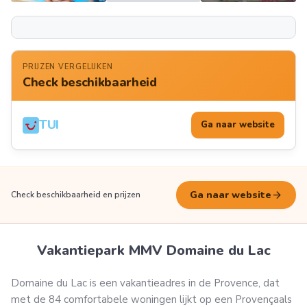
Meer
FOTO'S
PRIJZEN VERGELIJKEN
Check beschikbaarheid
TUI
Ga naar website
arrow_forward
Ga naar website
Check beschikbaarheid en prijzen
Vakantiepark MMV Domaine du Lac
Domaine du Lac is een vakantieadres in de Provence, dat
met de 84 comfortabele woningen lijkt op een
Provençaals