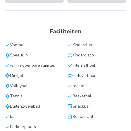
Faciliteiten
check
check
Voetbal
Kinderclub
sunny
sunny
Speeltuin
Kinderdisco
check
check
wifi in openbare ruimtes
Internethoek
sunny
sunny
Minigolf
Fietsverhuur
sunny
check
Volleybal
receptie
sunny
check
Tennis
Basketbal
sunny
storefront
Buitenzwembad
Snackbar
check
storefront
bar
Restaurant
check
Parkeerplaats